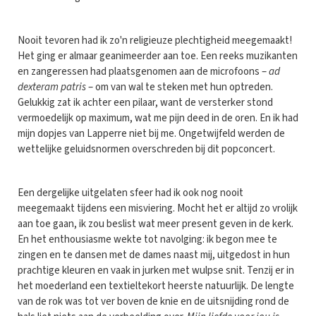
Nooit tevoren had ik zo'n religieuze plechtigheid meegemaakt!
Het ging er almaar geanimeerder aan toe. Een reeks muzikanten
en zangeressen had plaatsgenomen aan de microfoons –
ad
dexteram patris
– om van wal te steken met hun optreden.
Gelukkig zat ik achter een pilaar, want de versterker stond
vermoedelijk op maximum, wat me pijn deed in de oren. En ik had
mijn dopjes van Lapperre niet bij me. Ongetwijfeld werden de
wettelijke geluidsnormen overschreden bij dit popconcert.
Een dergelijke uitgelaten sfeer had ik ook nog nooit
meegemaakt tijdens een misviering. Mocht het er altijd zo vrolijk
aan toe gaan, ik zou beslist wat meer present geven in de kerk.
En het enthousiasme wekte tot navolging: ik begon mee te
zingen en te dansen met de dames naast mij, uitgedost in hun
prachtige kleuren en vaak in jurken met wulpse snit. Tenzij er in
het moederland een textieltekort heerste natuurlijk. De lengte
van de rok was tot ver boven de knie en de uitsnijding rond de