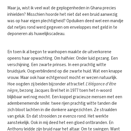
Maar ja, wist ik veel wat de geplogenheden in Ghana precies
inhielden? Misschien hoorde het niet dat een bruid aanwezig
was op haar eigen plechtigheid? Opduiken deed wel een mandje
dat netjes rond werd gegeven om enveloppes met geld in te
deponeren als huwelijkscadeau.
En toen ik al begon te wanhopen maakte de uitverkorene
opeens haar opwachting. Om halfvier. Onder luid gezang. Een
verschijning. Een zwarte prinses. In een prachtig witte
bruidsjurk. Oogverblindend op die zwarte huid. Wat een knappe
vrouw. Maar ook haar echtgenoot mocht er wezen natuurlijk.
Hoe oogden zij beiden bijzonder attractief.
L'élégance d'être
nègre
, bezong Jacques Brel het in 1977 toen het n-woord
blijkbaar wel nog mocht. Een koppel gracieuze mensen met een
adembenemende smile: twee rijen prachtig witte tanden die
zich bloot lachten in die donkere aangezichten. Ze straalden
van geluk. En dat strooiden ze evenzo rond. Het werkte
aanstekelijk. Ook in mij deed het een gloed ontbranden. En
Anthony leidde zijn bruid naar het altaar. Om te swingen. Want