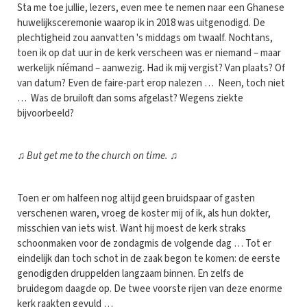
Sta me toe jullie, lezers, even mee te nemen naar een Ghanese
huwelijksceremonie waarop ik in 2018 was uitgenodigd. De
plechtigheid zou aanvatten 's middags om twaalf. Nochtans,
toen ik op dat uur in de kerk verscheen was er niemand – maar
werkelijk níémand – aanwezig. Had ik mij vergist? Van plaats? Of
van datum? Even de faire-part erop nalezen … Neen, toch niet
… Was de bruiloft dan soms afgelast? Wegens ziekte
bijvoorbeeld?
♫
But get me to the church on time.
♫
Toen er om halfeen nog altijd geen bruidspaar of gasten
verschenen waren, vroeg de koster mij of ik, als hun dokter,
misschien van iets wist. Want hij moest de kerk straks
schoonmaken voor de zondagmis de volgende dag … Tot er
eindelijk dan toch schot in de zaak begon te komen: de eerste
genodigden druppelden langzaam binnen. En zelfs de
bruidegom daagde op. De twee voorste rijen van deze enorme
kerk raakten gevuld …