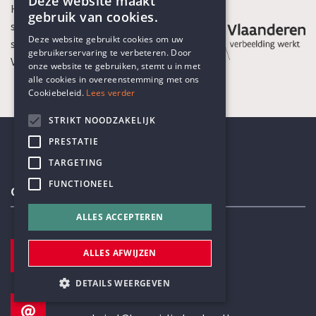
Deze website maakt
Het Humanistisch Verbond is een
gebruik van cookies.
sociaal-culturele organisatie die
ENGLISH
Deze website gebruikt cookies om uw
subsidies ontvangt van de
gebruikerservaring te verbeteren. Door
DUTCH
Vlaamse Gemeenschap
onze website te gebruiken, stemt u in met
alle cookies in overeenstemming met ons
Cookiebeleid.
Lees verder
STRIKT NOODZAKELIJK
PRESTATIE
TARGETING
FUNCTIONEEL
Contactgegevens
ALLES ACCEPTEREN
TELEFOON
ALLES AFWIJZEN
+32 3 233 70 32
DETAILS WEERGEVEN
E-MAILADRES