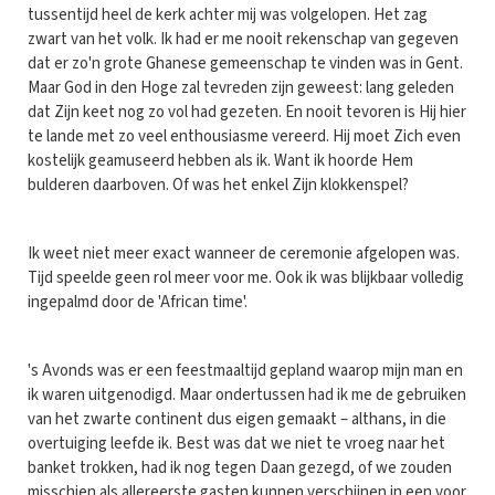
tussentijd heel de kerk achter mij was volgelopen. Het zag
zwart van het volk. Ik had er me nooit rekenschap van gegeven
dat er zo'n grote Ghanese gemeenschap te vinden was in Gent.
Maar God in den Hoge zal tevreden zijn geweest: lang geleden
dat Zijn keet nog zo vol had gezeten. En nooit tevoren is Hij hier
te lande met zo veel enthousiasme vereerd. Hij moet Zich even
kostelijk geamuseerd hebben als ik. Want ik hoorde Hem
bulderen daarboven. Of was het enkel Zijn klokkenspel?
Ik weet niet meer exact wanneer de ceremonie afgelopen was.
Tijd speelde geen rol meer voor me. Ook ik was blijkbaar volledig
ingepalmd door de 'African time'.
's Avonds was er een feestmaaltijd gepland waarop mijn man en
ik waren uitgenodigd. Maar ondertussen had ik me de gebruiken
van het zwarte continent dus eigen gemaakt – althans, in die
overtuiging leefde ik. Best was dat we niet te vroeg naar het
banket trokken, had ik nog tegen Daan gezegd, of we zouden
misschien als allereerste gasten kunnen verschijnen in een voor