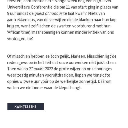
feesten, conferenties etc. Vorige week nog een high-level
Universitaire Conferentie die om 11 van start ging in plaats van
9 uur omdat de
guest of honour
te laat kwam.' Niets van
aantrekken dus, van de verwijten die de blanken naar hun kop
krijgen, want zelf lachen de zwarten voortdurend met hun
'African time', 'maar sommigen kunnen minder kritiek van ons
verdragen, hé'.
Of misschien hebben ze toch gelijk, Marleen. Misschien ligt de
reden gewoon in het feit dat onze uurwerken niet juist staan.
Toen we op 27 maart 2022 de grote wijzer op onze horloges
weer zestig minuten vooruitdraaiden, liepen we tenslotte
opnieuw twee uur vóór op de werkelijke zonnetijd. Dáárom
weten we niet meer waar de klepel hangt.
KWINTESSENS