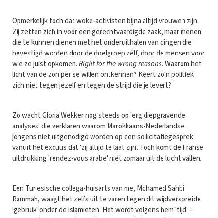
Opmerkelijk toch dat woke-activisten bijna altijd vrouwen zijn.
Zij zetten zich in voor een gerechtvaardigde zaak, maar menen
die te kunnen dienen met het onderuithalen van dingen die
bevestigd worden door de doelgroep zélf, door de mensen voor
wie ze juist opkomen.
Right for the wrong reasons.
Waarom het
licht van de zon per se willen ontkennen? Keert zo'n politiek
zich niet tegen jezelf en tegen de strijd die je levert?
Zo wacht Gloria Wekker nog steeds op 'erg diepgravende
analyses' die verklaren waarom Marokkaans-Nederlandse
jongens niet uitgenodigd worden op een sollicitatiegesprek
vanuit het excuus dat 'zij altijd te laat zijn'. Toch komt de Franse
uitdrukking '
rendez-vous arabe
' niet zomaar uit de lucht vallen.
Een Tunesische collega-huisarts van me, Mohamed Sahbi
Rammah, waagt het zelfs uit te varen tegen dit wijdverspreide
'gebruik' onder de islamieten. Het wordt volgens hem 'tijd' –