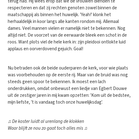
terug had. Hij wees erop dat we de vrouwen dienden te
respecteren en dat zij rechten genoten zowel binnen de
maatschappij als binnen het huwelijk. 'Yeah!' klonk het
herhaaldelijk in koor langs alle kanten rondom mij. Allemaal
dames. Veel mannen vielen er namelijk niet te bekennen. Nog
altijd niet. De voorzet van de eerwaarde bleek een schot in de
roos. Want plots viel de hele kerk in: zijn pleidooi ontlokte luid
applaus en oorverdovend gejuich. Goal!
Nu betraden ook de beide ouderparen de kerk, voor wie plaats
was voorbehouden op de eerste rij. Maar van de bruid was nog
steeds geen spoor te bekennen. Ik moest een lach
onderdrukken, omdat onbewust een liedje van Egbert Douwe
uit de zestiger jaren in mij kwam opzetten: 'Kom uit de bedstee,
mijn liefste, 't is vandaag toch onze huwelijksdag'.
♫
De koster luidt al urenlang de klokken
Waar blijft ze nou zo gaat toch alles mis
♫