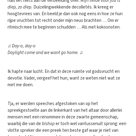
hals liet niets aan de verbeelding over.
Mijn liefde voor jou is
diep, zo diep.
Duizelingwekkende decolletés. Ik kreeg er
hoogtevrees van. En beeld je dan ook nog eens in hoe ze hun
rijpe vruchten tot recht onder mijn neus brachten … Om er
ritmisch mee te beginnen schudden … Als met kokosnoten.
♫
Day-o, day-o
Daylight come and we want go home.
♫
Ik hapte naar lucht. En dat in deze ruimte vol godsvrucht en
devotie. Vader, vergeef het hun, want ze weten niet wat ze
met me doen.
Tja, er werden speeches afgestoken van op het
spreekgestoelte aan de linkerkant van het altaar door allerlei
mensen met een renommee in deze zwarte gemeenschap,
waarbij die van de
bishop
er toch wel vantussenuit sprong: een
vlotte spreker die een preek ten beste gaf waar je niet van