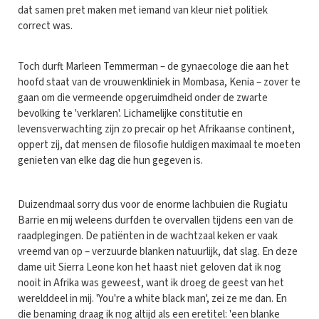
dat samen pret maken met iemand van kleur niet politiek
correct was.
Toch durft Marleen Temmerman – de gynaecologe die aan het
hoofd staat van de vrouwenkliniek in Mombasa, Kenia – zover te
gaan om die vermeende opgeruimdheid onder de zwarte
bevolking te 'verklaren'. Lichamelijke constitutie en
levensverwachting zijn zo precair op het Afrikaanse continent,
oppert zij, dat mensen de filosofie huldigen maximaal te moeten
genieten van elke dag die hun gegeven is.
Duizendmaal sorry dus voor de enorme lachbuien die Rugiatu
Barrie en mij weleens durfden te overvallen tijdens een van de
raadplegingen. De patiënten in de wachtzaal keken er vaak
vreemd van op – verzuurde blanken natuurlijk, dat slag. En deze
dame uit Sierra Leone kon het haast niet geloven dat ik nog
nooit in Afrika was geweest, want ik droeg de geest van het
werelddeel in mij. 'You're a white black man', zei ze me dan. En
die benaming draag ik nog altijd als een eretitel: 'een blanke