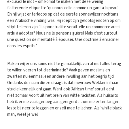
excusez le mot – om komaf te maken met deze weinig
flatterende etiquette 'qui nous colle comme un gant à la peau'.
En hij wijst er terloops op dat de eerste zonnewijzer nochtans
een Arabische vinding was. Hij roept zijn geloofsgenoten op om
stipt te leren zijn: 'La ponctualité serait-elle un commerce aussi
ardu à adopter? Nous ne le pensons guère! Mais c'est surtout
une question de mentalité à épouser. Une doctrine à enraciner
dans les esprits.'
Maken wij er ons soms niet te gemakkelijk van af met alles terug
te willen voeren tot discriminatie? Vaak geven moslims en
zwarten nu eenmaal een andere invulling aan het begrip tijd.
Ondanks de naam die ze draagt is dat mevrouw Wekker in haar
studie kennelijk ontgaan. Want ook 'African time' spruit echt
niet zomaar voort uit het brein van witte racisten. Als huisarts
heb ik er me vaak genoeg aan geërgerd … om me er ten langen
leste bij neer te leggen en er zelf mee te lachen. Als 'white black
man', weet je wel.