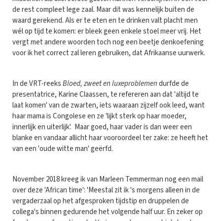
de rest compleet lege zaal. Maar dit was kennelijk buiten de
waard gerekend. Als er te eten en te drinken valt placht men
wél op tijd te komen: er bleek geen enkele stoel meer vrij. Het
vergt met andere woorden toch nog een beetje denkoefening
voor ik het correct zal leren gebruiken, dat Afrikaanse uurwerk.
In de VRT-reeks
Bloed, zweet en luxeproblemen
durfde de
presentatrice, Karine Claassen, te refereren aan dat 'altijd te
laat komen' van de zwarten, iets waaraan zijzelf ook leed, want
haar mama is Congolese en ze 'lijkt sterk op haar moeder,
innerlijk en uiterlijk'. Maar goed, haar vader is dan weer een
blanke en vandaar allicht haar vooroordeel ter zake: ze heeft het
van een 'oude witte man' geërfd.
November 2018 kreeg ik van Marleen Temmerman nog een mail
over deze 'African time': 'Meestal zit ik 's morgens alleen in de
vergaderzaal op het afgesproken tijdstip en druppelen de
collega's binnen gedurende het volgende half uur. En zeker op