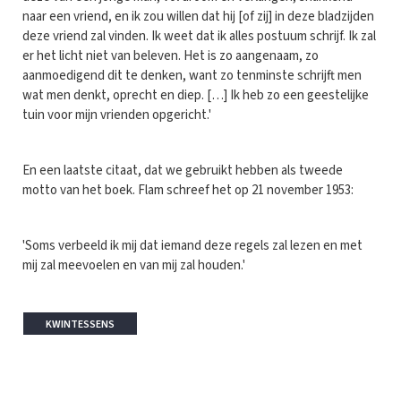
naar een vriend, en ik zou willen dat hij [of zij] in deze bladzijden
deze vriend zal vinden. Ik weet dat ik alles postuum schrijf. Ik zal
er het licht niet van beleven. Het is zo aangenaam, zo
aanmoedigend dit te denken, want zo tenminste schrijft men
wat men denkt, oprecht en diep. […] Ik heb zo een geestelijke
tuin voor mijn vrienden opgericht.'
En een laatste citaat, dat we gebruikt hebben als tweede
motto van het boek. Flam schreef het op 21 november 1953:
'Soms verbeeld ik mij dat iemand deze regels zal lezen en met
mij zal meevoelen en van mij zal houden.'
KWINTESSENS