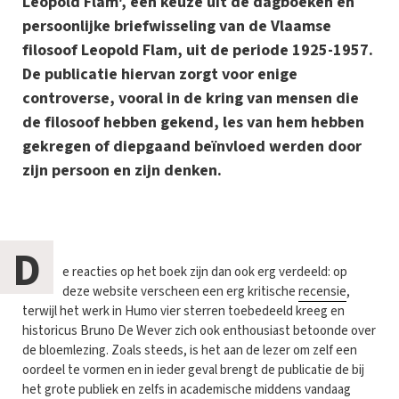
Leopold Flam', een keuze uit de dagboeken en
persoonlijke briefwisseling van de Vlaamse
filosoof Leopold Flam, uit de periode 1925-1957.
De publicatie hiervan zorgt voor enige
controverse, vooral in de kring van mensen die
de filosoof hebben gekend, les van hem hebben
gekregen of diepgaand beïnvloed werden door
zijn persoon en zijn denken.
D
e reacties op het boek zijn dan ook erg verdeeld: op
deze website verscheen een erg kritische
recensie
,
terwijl het werk in Humo vier sterren toebedeeld kreeg en
historicus Bruno De Wever zich ook enthousiast betoonde over
de bloemlezing. Zoals steeds, is het aan de lezer om zelf een
oordeel te vormen en in ieder geval brengt de publicatie de bij
het grote publiek en zelfs in academische middens vandaag