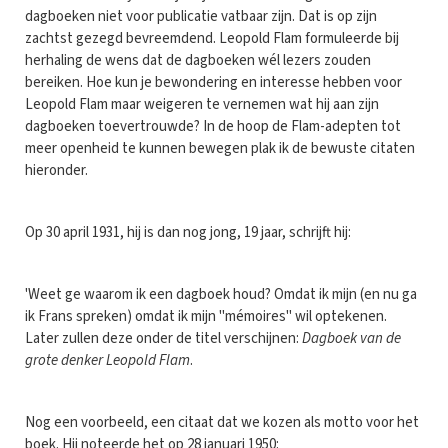
dagboeken niet voor publicatie vatbaar zijn. Dat is op zijn
zachtst gezegd bevreemdend. Leopold Flam formuleerde bij
herhaling de wens dat de dagboeken wél lezers zouden
bereiken. Hoe kun je bewondering en interesse hebben voor
Leopold Flam maar weigeren te vernemen wat hij aan zijn
dagboeken toevertrouwde? In de hoop de Flam-adepten tot
meer openheid te kunnen bewegen plak ik de bewuste citaten
hieronder.
Op 30 april 1931, hij is dan nog jong, 19 jaar, schrijft hij:
'Weet ge waarom ik een dagboek houd? Omdat ik mijn (en nu ga
ik Frans spreken) omdat ik mijn "mémoires" wil optekenen.
Later zullen deze onder de titel verschijnen:
Dagboek van de
grote denker Leopold Flam
.
Nog een voorbeeld, een citaat dat we kozen als motto voor het
boek. Hij noteerde het op 28 januari 1950: