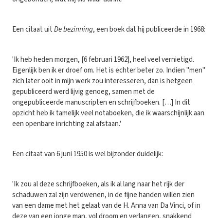
Een citaat uit
De bezinning
, een boek dat hij publiceerde in 1968:
'Ik heb heden morgen, [6 februari 1962], heel veel vernietigd.
Eigenlijk ben ik er droef om. Het is echter beter zo. Indien "men"
zich later ooit in mijn werk zou interesseren, dan is hetgeen
gepubliceerd werd lijvig genoeg, samen met de
ongepubliceerde manuscripten en schrijfboeken. […] In dit
opzicht heb ik tamelijk veel notaboeken, die ik waarschijnlijk aan
een openbare inrichting zal afstaan.'
Een citaat van 6 juni 1950 is wel bijzonder duidelijk:
'Ik zou al deze schrijfboeken, als ik al lang naar het rijk der
schaduwen zal zijn verdwenen, in de fijne handen willen zien
van een dame met het gelaat van de H. Anna van Da Vinci, of in
deze van een jonge man, vol droom en verlangen, snakkend