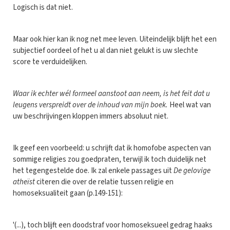
Logisch is dat niet.
Maar ook hier kan ik nog net mee leven. Uiteindelijk blijft het een
subjectief oordeel of het u al dan niet gelukt is uw slechte
score te verduidelijken.
Waar ik echter wél formeel aanstoot aan neem, is het feit dat u
leugens verspreidt over de inhoud van mijn boek.
Heel wat van
uw beschrijvingen kloppen immers absoluut niet.
Ik geef een voorbeeld: u schrijft dat ik homofobe aspecten van
sommige religies zou goedpraten, terwijl ik toch duidelijk net
het tegengestelde doe. Ik zal enkele passages uit
De gelovige
atheïst
citeren die over de relatie tussen religie en
homoseksualiteit gaan (p.149-151):
'(...), toch blijft een doodstraf voor homoseksueel gedrag haaks