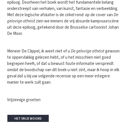
epiloog. Doorheen het boek wordt het fundamentele belang
onderstreept van verhalen, van kunst, fantasie en verbeelding.
Met deze logische afsluiter is de cirkel rond: op de cover van
De
gelovige atheïst
zien we immers de vrij absurde kampvuurscène
uit deze epiloog, getekend door de Brusselse cartoonist Johan
De Moor.
Meneer De Clippel, ik weet niet of u
De gelovige atheïst
gewoon
te oppervlakkig gelezen hebt, of u het misschien niet goed
begrepen heeft, of dat u bewust foute informatie verspreidt
omdat de boodschap van dit boek u niet zint, maar ik hoop in elk
geval dat u bij uw volgende recensie op een meer integere
manier te werk zult gaan.
Vrijzinnige groeten
HET VRIJE WOORD