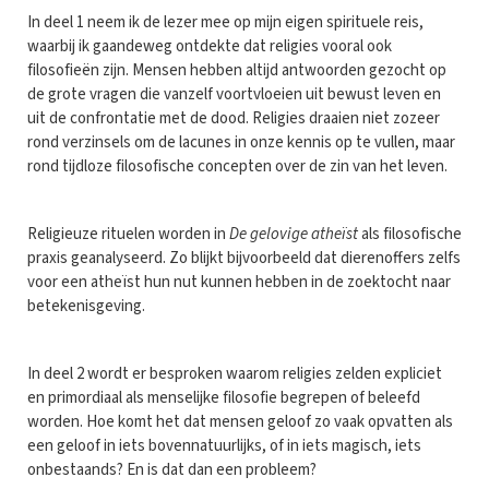
In deel 1 neem ik de lezer mee op mijn eigen spirituele reis,
waarbij ik gaandeweg ontdekte dat religies vooral ook
filosofieën zijn. Mensen hebben altijd antwoorden gezocht op
de grote vragen die vanzelf voortvloeien uit bewust leven en
uit de confrontatie met de dood. Religies draaien niet zozeer
rond verzinsels om de lacunes in onze kennis op te vullen, maar
rond tijdloze filosofische concepten over de zin van het leven.
Religieuze rituelen worden in
De gelovige atheïst
als filosofische
praxis geanalyseerd. Zo blijkt bijvoorbeeld dat dierenoffers zelfs
voor een atheïst hun nut kunnen hebben in de zoektocht naar
betekenisgeving.
In deel 2 wordt er besproken waarom religies zelden expliciet
en primordiaal als menselijke filosofie begrepen of beleefd
worden. Hoe komt het dat mensen geloof zo vaak opvatten als
een geloof in iets bovennatuurlijks, of in iets magisch, iets
onbestaands? En is dat dan een probleem?