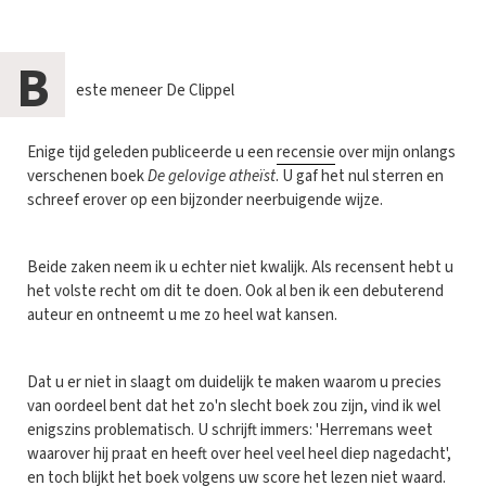
B
este meneer De Clippel
Enige tijd geleden publiceerde u een
recensie
over mijn onlangs
verschenen boek
De gelovige atheïst
. U gaf het nul sterren en
schreef erover op een bijzonder neerbuigende wijze.
Beide zaken neem ik u echter niet kwalijk. Als recensent hebt u
het volste recht om dit te doen. Ook al ben ik een debuterend
auteur en ontneemt u me zo heel wat kansen.
Dat u er niet in slaagt om duidelijk te maken waarom u precies
van oordeel bent dat het zo'n slecht boek zou zijn, vind ik wel
enigszins problematisch. U schrijft immers: 'Herremans weet
waarover hij praat en heeft over heel veel heel diep nagedacht',
en toch blijkt het boek volgens uw score het lezen niet waard.