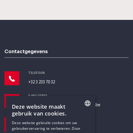
Contactgegevens
TELEFOON
+32 3 233 70 32
E-MAILADRES
secretariaat@humanistischverbond.be
Deze website maakt
gebruik van cookies.
BEZOEKADRES
ENGLISH
Deze website gebruikt cookies om uw
Pottenbrug 4
gebruikerservaring te verbeteren. Door
DUTCH