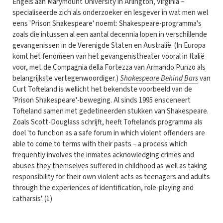
Engels aan Marymount University in Arlington, Virginia –
specialiseerde zich als onderzoeker en lesgever in wat men wel
eens 'Prison Shakespeare' noemt: Shakespeare-programma's
zoals die intussen al een aantal decennia lopen in verschillende
gevangenissen in de Verenigde Staten en Australië. (In Europa
komt het fenomeen van het gevangenistheater vooral in Italië
voor, met de Compagnia della Fortezza van Armando Punzo als
belangrijkste vertegenwoordiger.)
Shakespeare Behind Bars
van
Curt Tofteland is wellicht het bekendste voorbeeld van de
'Prison Shakespeare'-beweging. Al sinds 1995 ensceneert
Tofteland samen met gedetineerden stukken van Shakespeare.
Zoals Scott-Douglass schrijft, heeft Toftelands programma als
doel 'to function as a safe forum in which violent offenders are
able to come to terms with their pasts – a process which
frequently involves the inmates acknowledging crimes and
abuses they themselves suffered in childhood as well as taking
responsibility for their own violent acts as teenagers and adults
through the experiences of identification, role-playing and
catharsis'. (1)