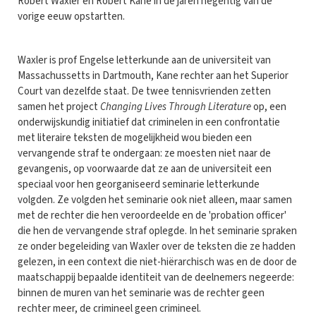
Robert Waxler en Robert Kane in de jaren negentig van de
vorige eeuw opstartten.
Waxler is prof Engelse letterkunde aan de universiteit van
Massachussetts in Dartmouth, Kane rechter aan het Superior
Court van dezelfde staat. De twee tennisvrienden zetten
samen het project
Changing Lives Through Literature
op, een
onderwijskundig initiatief dat criminelen in een confrontatie
met literaire teksten de mogelijkheid wou bieden een
vervangende straf te ondergaan: ze moesten niet naar de
gevangenis, op voorwaarde dat ze aan de universiteit een
speciaal voor hen georganiseerd seminarie letterkunde
volgden. Ze volgden het seminarie ook niet alleen, maar samen
met de rechter die hen veroordeelde en de 'probation officer'
die hen de vervangende straf oplegde. In het seminarie spraken
ze onder begeleiding van Waxler over de teksten die ze hadden
gelezen, in een context die niet-hiërarchisch was en de door de
maatschappij bepaalde identiteit van de deelnemers negeerde:
binnen de muren van het seminarie was de rechter geen
rechter meer, de crimineel geen crimineel.