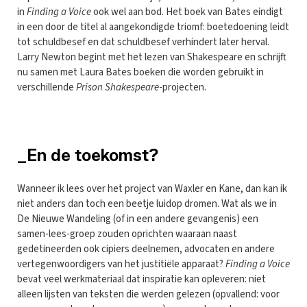
in
Finding a Voice
ook wel aan bod. Het boek van Bates eindigt
in een door de titel al aangekondigde triomf: boetedoening leidt
tot schuldbesef en dat schuldbesef verhindert later herval.
Larry Newton begint met het lezen van Shakespeare en schrijft
nu samen met Laura Bates boeken die worden gebruikt in
verschillende
Prison Shakespeare
-projecten.
_En de toekomst?
Wanneer ik lees over het project van Waxler en Kane, dan kan ik
niet anders dan toch een beetje luidop dromen. Wat als we in
De Nieuwe Wandeling (of in een andere gevangenis) een
samen-lees-groep zouden oprichten waaraan naast
gedetineerden ook cipiers deelnemen, advocaten en andere
vertegenwoordigers van het justitiële apparaat?
Finding a Voice
bevat veel werkmateriaal dat inspiratie kan opleveren: niet
alleen lijsten van teksten die werden gelezen (opvallend: voor