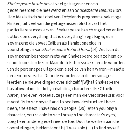
Shakespeare Inside
bevat veel getuigenissen van
gedetineerden die meewerkten aan
Shakespeare Behind Bars
.
Hoe idealistisch het doel van Toftelands programma ook moge
klinken, uit veel van die getuigenissen blijkt alvast het
particuliere succes ervan. 'Shakespeare has changed my entire
outlook on everything that is everything', zegt Big G, een
gevangene die zowel Caliban als Hamlet speelde in
voorstellingen van
Shakespeare Behind Bars
. (14) Veel van de
gevangenen begrepen niets van Shakespeare toen ze hem op
school moesten lezen. Maar de teksten
spelen
– en de woorden
van de personages uitspreken alsof ze van hen waren – maakte
een enorm verschil. Door de woorden van de personages
leerden ze nieuwe dingen over zichzelf. '[W]hat Shakespeare
has allowed me to do by inhabiting characters like Othello,
Aaron, and even Proteus', zegt een man die veroordeeld is voor
moord, 'is to see myself and to see how destructive I have
been, the effect I have had on people'. (29) 'When you play a
character, you're able to see through the character's eyes',
voegt een andere gedetineerde toe. Door te werken aan die
voorstellingen, beklemtoont hij 'I was able (…) to find myself