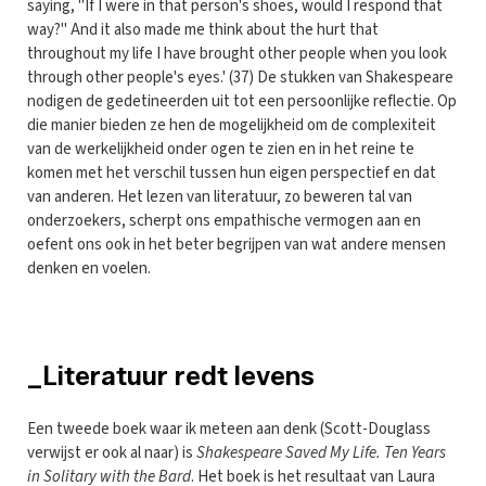
saying, "If I were in that person's shoes, would I respond that
way?" And it also made me think about the hurt that
throughout my life I have brought other people when you look
through other people's eyes.' (37) De stukken van Shakespeare
nodigen de gedetineerden uit tot een persoonlijke reflectie. Op
die manier bieden ze hen de mogelijkheid om de complexiteit
van de werkelijkheid onder ogen te zien en in het reine te
komen met het verschil tussen hun eigen perspectief en dat
van anderen. Het lezen van literatuur, zo beweren tal van
onderzoekers, scherpt ons empathische vermogen aan en
oefent ons ook in het beter begrijpen van wat andere mensen
denken en voelen.
_Literatuur redt levens
Een tweede boek waar ik meteen aan denk (Scott-Douglass
verwijst er ook al naar) is
Shakespeare Saved My Life. Ten Years
in Solitary with the Bard
. Het boek is het resultaat van Laura