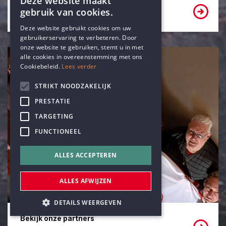
Deze website maakt
Word lid of vrijwilliger
gebruik van cookies.
ENGLISH
Deze website gebruikt cookies om uw
gebruikerservaring te verbeteren. Door
DUTCH
onze website te gebruiken, stemt u in met
alle cookies in overeenstemming met ons
Cookiebeleid.
Lees verder
STRIKT NOODZAKELIJK
PRESTATIE
TARGETING
FUNCTIONEEL
ALLES ACCEPTEREN
ALLES AFWIJZEN
DETAILS WEERGEVEN
Bekijk onze partners