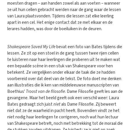
moesten dragen – aan handen zowel als aan voeten – wanneer
ze uit hun cellen gebracht werden naar de gang waar de lessen
van Laura plaatsvonden. Tijdens die lessen zat elke leerling
apart in een cel. Het enige contact dat ze met elkaar en de
lerares hadden, was door de boeiluiken in de deuren.
Shakespeare Saved My Life
bevat een foto van Bates tijdens die
lessen. Ze zit op een stoel in de gang tussen twee rijen cellen
te luisteren naar haar leerlingen die proberen uit te maken wat
een bepaalde scène in een stuk van Shakespeare voor hen
betekent. Ze vergelijken onder elkaar de taak die ze hadden
voorbereid over dat deel van de tekst. De foto doet me denken
aan illustraties die ik ken van middeleeuwse manuscripten van
Boethius'
Troost van de filosofie
. Dame Filosofie geeft les aan de
gevangene. Maar het beeld geeft ook een verschil weer: Laura
Bates gedraagt zich juist
niet
als Dame Filosofie. Zij beweert
niet dat ze de waarheid in pacht heeft. Bovendien vindt ze het
niet nodig haar leerlingen te corrigeren, noch wat hun lectuur
van Shakespeare betreft, noch met betrekking tot de moraal die
de stukken zouden uitdragen. Ze luistert; ze is niet op zoek