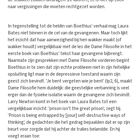
naar vergissingen die moeten rechtgezet worden.
In tegenstelling tot de heldin van Boethius' verhaal mag Laura
Bates niet binnen in de cel van de gevangenen. Maar toch lijkt
het inzicht dat haar aanwezigheid bij hen wakker maakt (of
wakker houdt) vergelijkbaar met de les die Dame Filosofie in het
eerste boek van Boethius' tekst haar gevangene bijbrengt.
Naarmate zijn gesprekken met Dame Filosofie vorderen begint
Boethius in te zien dat zijn echte probleem niet in zijn feitelijke
opsluiting ligt maar in de depressieve toestand waarin zijn
geest zich bevindt. 'Je bent vergeten wie je bent' (Ip2, 6), maakt
Dame Filosofie hem duidelijk: die geestelijke verbanning is veel
erger dan de fysieke isolatie waarin de gevangene zich bevindt.
Larry Newton komt in het boek van Laura Bates tot een
vergelijkbaar inzicht: 'prison isn't the great prison', zegt hij.
'Prison is being entrapped by [your] self-destructive ways of
thinking', de gedachten die het gedrag bepaalden dat er op zijn
beurt voor zorgde dat hij achter de tralies belandde. En hij
voegt eraan toe: