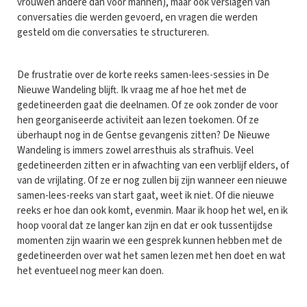
vrouwen andere dan voor mannen), maar ook verslagen van
conversaties die werden gevoerd, en vragen die werden
gesteld om die conversaties te structureren.
De frustratie over de korte reeks samen-lees-sessies in De
Nieuwe Wandeling blijft. Ik vraag me af hoe het met de
gedetineerden gaat die deelnamen. Of ze ook zonder de voor
hen georganiseerde activiteit aan lezen toekomen. Of ze
überhaupt nog in de Gentse gevangenis zitten? De Nieuwe
Wandeling is immers zowel arresthuis als strafhuis. Veel
gedetineerden zitten er in afwachting van een verblijf elders, of
van de vrijlating. Of ze er nog zullen bij zijn wanneer een nieuwe
samen-lees-reeks van start gaat, weet ik niet. Of die nieuwe
reeks er hoe dan ook komt, evenmin. Maar ik hoop het wel, en ik
hoop vooral dat ze langer kan zijn en dat er ook tussentijdse
momenten zijn waarin we een gesprek kunnen hebben met de
gedetineerden over wat het samen lezen met hen doet en wat
het eventueel nog meer kan doen.