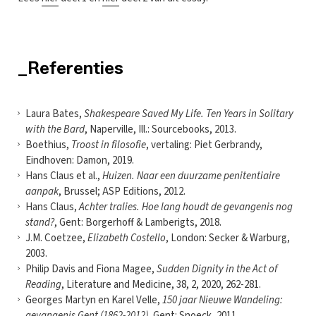
_Referenties
Laura Bates,
Shakespeare Saved My Life. Ten Years in Solitary
with the Bard
, Naperville, Ill.: Sourcebooks, 2013.
Boethius,
Troost in filosofie
, vertaling: Piet Gerbrandy,
Eindhoven: Damon, 2019.
Hans Claus et al.,
Huizen. Naar een duurzame penitentiaire
aanpak
, Brussel; ASP Editions, 2012.
Hans Claus,
Achter tralies. Hoe lang houdt de gevangenis nog
stand?
, Gent: Borgerhoff & Lamberigts, 2018.
J.M. Coetzee,
Elizabeth Costello
, London: Secker & Warburg,
2003.
Philip Davis and Fiona Magee,
Sudden Dignity in the Act of
Reading
, Literature and Medicine, 38, 2, 2020, 262-281.
Georges Martyn en Karel Velle,
150 jaar Nieuwe Wandeling:
gevangenis Gent (1862-2012)
, Gent: Snoeck, 2011.