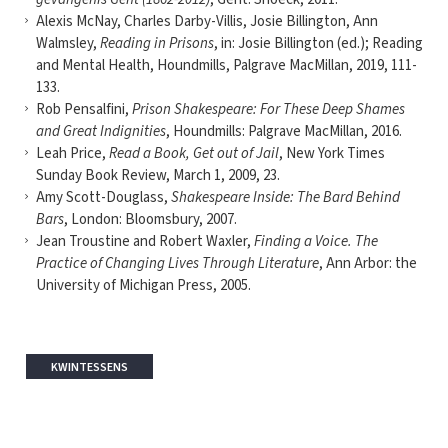
Alexis McNay, Charles Darby-Villis, Josie Billington, Ann
Walmsley,
Reading in Prisons
, in: Josie Billington (ed.); Reading
and Mental Health, Houndmills, Palgrave MacMillan, 2019, 111-
133.
Rob Pensalfini,
Prison Shakespeare: For These Deep Shames
and Great Indignities
, Houndmills: Palgrave MacMillan, 2016.
Leah Price,
Read a Book, Get out of Jail
, New York Times
Sunday Book Review, March 1, 2009, 23.
Amy Scott-Douglass,
Shakespeare Inside: The Bard Behind
Bars
, London: Bloomsbury, 2007.
Jean Troustine and Robert Waxler,
Finding a Voice. The
Practice of Changing Lives Through Literature
, Ann Arbor: the
University of Michigan Press, 2005.
KWINTESSENS