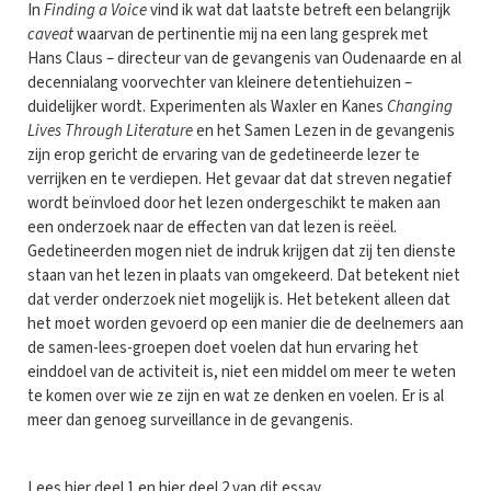
In
Finding a Voice
vind ik wat dat laatste betreft een belangrijk
caveat
waarvan de pertinentie mij na een lang gesprek met
Hans Claus – directeur van de gevangenis van Oudenaarde en al
decennialang voorvechter van kleinere detentiehuizen –
duidelijker wordt. Experimenten als Waxler en Kanes
Changing
Lives Through Literature
en het Samen Lezen in de gevangenis
zijn erop gericht de ervaring van de gedetineerde lezer te
verrijken en te verdiepen. Het gevaar dat dat streven negatief
wordt beïnvloed door het lezen ondergeschikt te maken aan
een onderzoek naar de effecten van dat lezen is reëel.
Gedetineerden mogen niet de indruk krijgen dat zij ten dienste
staan van het lezen in plaats van omgekeerd. Dat betekent niet
dat verder onderzoek niet mogelijk is. Het betekent alleen dat
het moet worden gevoerd op een manier die de deelnemers aan
de samen-lees-groepen doet voelen dat hun ervaring het
einddoel van de activiteit is, niet een middel om meer te weten
te komen over wie ze zijn en wat ze denken en voelen. Er is al
meer dan genoeg surveillance in de gevangenis.
Lees
hier
deel 1 en
hier
deel 2 van dit essay.