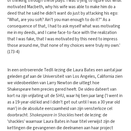
of thinking through these plays. I was trying to figure out what
motivated Macbeth, why his wife was able to make him do a
deed that he said he didn't want do just by attacking his ego:
"What, are you soft? Ain't you man enough to do it?" As a
consequence of that, I had to ask myself what was motivating
me in my deeds, and I came face-to-face with the realization
that I was fake, that I was motivated by this need to impress
those around me, that none of my choices were truly my own.'
(173-4)
In een ontroerende TedX-lezing die Laura Bates een aantal jaar
geleden gaf aan de Universiteit van Los Angeles, California zien
we videobeelden van Larry Newton die uitlegt hoe
Shakespeare hem precies gered heeft. De video dateert van
kort na zijn vrijlating uit de SHU, waar hij tien jaar lang ('I went in
as a 19-year-old kid and I didn't get out until I was a 30 year old
man') in de absolute eenzaamheid van zijn vensterloze cel
doorbracht.
Shakespeare in Shackles
heet de lezing: de
'shackles' waarnaar Laura Bates in haar titel verwijst zijn de
kettingen die gevangenen die deelnamen aan haar project