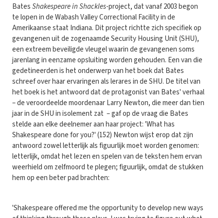
Bates
Shakespeare in Shackles
-project, dat vanaf 2003 begon
te lopen in de Wabash Valley Correctional Facility in de
Amerikaanse staat Indiana. Dit project richtte zich specifiek op
gevangenen uit de zogenaamde Security Housing Unit (SHU),
een extreem beveiligde vleugel waarin de gevangenen soms
jarenlang in eenzame opsluiting worden gehouden. Een van die
gedetineerden is het onderwerp van het boek dat Bates
schreef over haar ervaringen als lerares in de SHU. De titel van
het boek is het antwoord dat de protagonist van Bates' verhaal
– de veroordeelde moordenaar Larry Newton, die meer dan tien
jaar in de SHU in isolement zat – gaf op de vraag die Bates
stelde aan elke deelnemer aan haar project: 'What has
Shakespeare done for you?' (152) Newton wijst erop dat zijn
antwoord zowel letterlijk als figuurlijk moet worden genomen:
letterlijk, omdat het lezen en spelen van de teksten hem ervan
weerhield om zelfmoord te plegen; figuurlijk, omdat de stukken
hem op een beter pad brachten:
'Shakespeare offered me the opportunity to develop new ways