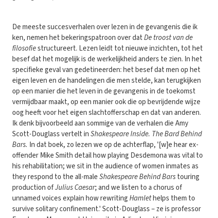
De meeste succesverhalen over lezen in de gevangenis die ik
ken, nemen het bekeringspatroon over dat
De troost van de
filosofie
structureert. Lezen leidt tot nieuwe inzichten, tot het
besef dat het mogelijk is de werkelijkheid anders te zien. In het
specifieke geval van gedetineerden: het besef dat men op het
eigen leven en de handelingen die men stelde, kan terugkijken
op een manier die het leven in de gevangenis in de toekomst
vermijdbaar maakt, op een manier ook die op bevrijdende wijze
oog heeft voor het eigen slachtofferschap en dat van anderen.
Ik denk bijvoorbeeld aan sommige van de verhalen die Amy
Scott-Douglass vertelt in
Shakespeare Inside. The Bard Behind
Bars.
In dat boek, zo lezen we op de achterflap, '[w]e hear ex-
offender Mike Smith detail how playing Desdemona was vital to
his rehabilitation; we sit in the audience of women inmates as
they respond to the all-male
Shakespeare Behind Bars
touring
production of
Julius Caesar
; and we listen to a chorus of
unnamed voices explain how rewriting
Hamlet
helps them to
survive solitary confinement.' Scott-Douglass – ze is professor