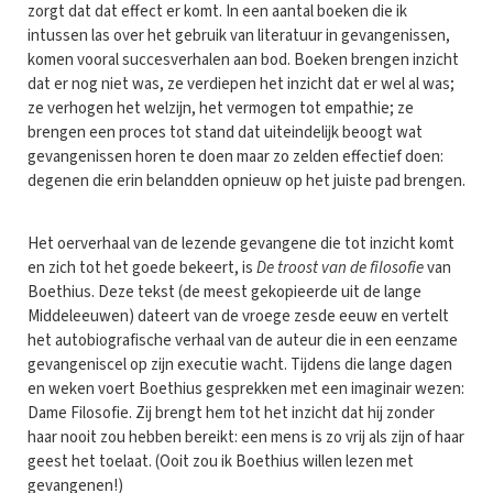
zorgt dat dat effect er komt. In een aantal boeken die ik
intussen las over het gebruik van literatuur in gevangenissen,
komen vooral succesverhalen aan bod. Boeken brengen inzicht
dat er nog niet was, ze verdiepen het inzicht dat er wel al was;
ze verhogen het welzijn, het vermogen tot empathie; ze
brengen een proces tot stand dat uiteindelijk beoogt wat
gevangenissen horen te doen maar zo zelden effectief doen:
degenen die erin belandden opnieuw op het juiste pad brengen.
Het oerverhaal van de lezende gevangene die tot inzicht komt
en zich tot het goede bekeert, is
De troost van de filosofie
van
Boethius. Deze tekst (de meest gekopieerde uit de lange
Middeleeuwen) dateert van de vroege zesde eeuw en vertelt
het autobiografische verhaal van de auteur die in een eenzame
gevangeniscel op zijn executie wacht. Tijdens die lange dagen
en weken voert Boethius gesprekken met een imaginair wezen:
Dame Filosofie. Zij brengt hem tot het inzicht dat hij zonder
haar nooit zou hebben bereikt: een mens is zo vrij als zijn of haar
geest het toelaat. (Ooit zou ik Boethius willen lezen met
gevangenen!)