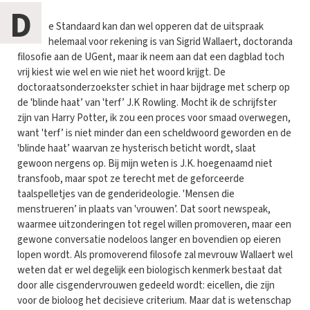
D
e Standaard kan dan wel opperen dat de uitspraak
helemaal voor rekening is van Sigrid Wallaert, doctoranda
filosofie aan de UGent, maar ik neem aan dat een dagblad toch
vrij kiest wie wel en wie niet het woord krijgt. De
doctoraatsonderzoekster schiet in haar bijdrage met scherp op
de 'blinde haat’ van 'terf’ J.K Rowling. Mocht ik de schrijfster
zijn van Harry Potter, ik zou een proces voor smaad overwegen,
want 'terf’ is niet minder dan een scheldwoord geworden en de
'blinde haat’ waarvan ze hysterisch beticht wordt, slaat
gewoon nergens op. Bij mijn weten is J.K. hoegenaamd niet
transfoob, maar spot ze terecht met de geforceerde
taalspelletjes van de genderideologie. 'Mensen die
menstrueren’ in plaats van 'vrouwen’. Dat soort newspeak,
waarmee uitzonderingen tot regel willen promoveren, maar een
gewone conversatie nodeloos langer en bovendien op eieren
lopen wordt. Als promoverend filosofe zal mevrouw Wallaert wel
weten dat er wel degelijk een biologisch kenmerk bestaat dat
door alle cisgendervrouwen gedeeld wordt: eicellen, die zijn
voor de bioloog het decisieve criterium. Maar dat is wetenschap