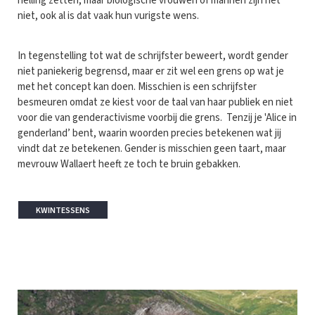
helling zetten, maar biologische vrouwen of mannen zijn het
niet, ook al is dat vaak hun vurigste wens.
In tegenstelling tot wat de schrijfster beweert, wordt gender
niet paniekerig begrensd, maar er zit wel een grens op wat je
met het concept kan doen. Misschien is een schrijfster
besmeuren omdat ze kiest voor de taal van haar publiek en niet
voor die van genderactivisme voorbij die grens. Tenzij je 'Alice in
genderland’ bent, waarin woorden precies betekenen wat jij
vindt dat ze betekenen. Gender is misschien geen taart, maar
mevrouw Wallaert heeft ze toch te bruin gebakken.
KWINTESSENS