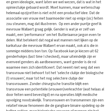
en geen ideologie, want laten we wel wezen, dat is wat in het
opiniestukje gebaard wordt. Moet kunnen, maar wetenschap
helemaal opzijzetten is niet echt een productief idee. Dat de
associatie van vrouw met baarmoeder niet op enige (sic) feiten
zou steunen, mag dat illustreren. Op een ander puntje geef ik
mevrouw Wallaert graag gelijk. Gender is wat je er zelf van
maakt, een 'performance’ om het Butleriaanse jargon even te
delen. Wat betekent dat nogal wat mannen niet lijken op de
karikatuur die mevrouw Wallaert ervan maakt, ook al is die in
sommige middens bon ton. Op Facebook kan je kiezen uit 62
genderhokjes (last time I checked), maar uiteindelijk zijn er
evenveel genders als aardbewoners, want gender is de rol
waarmee men zich identificeert. Dat neemt niet weg dat een
transvrouw niet behoort tot het 'selecte clubje der biologische
(!) vrouwen’, maar tot het nog selectere clubje der
transvrouwen. Zonder chirurgische transitie blijft een
transvrouw een potentiële (vrouwen)verkrachter (wat helaas al
door feiten werd bevestigd) en na operaties blijft medische
opvolging noodzakelijk. Transvrouwen en transmannen zijn een
relatief nieuw fenomeen die de gangbare binaire opdeling op de