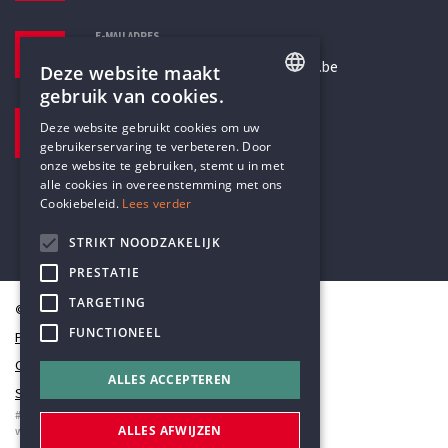
E-MAILADRES
secretariaat@humanistischverbond.be
Deze website maakt
gebruik van cookies.
BEZOEKADRES
ENGLISH
Deze website gebruikt cookies om uw
Pottenbrug 4
gebruikerservaring te verbeteren. Door
DUTCH
Antwerpen, 2000
onze website te gebruiken, stemt u in met
alle cookies in overeenstemming met ons
Cookiebeleid.
Lees verder
STRIKT NOODZAKELIJK
PRESTATIE
TARGETING
© Humanistisch Verbond 2026
FUNCTIONEEL
Privacy
Cookiestatement
ALLES ACCEPTEREN
Sitemap
#codedwithlove by
Codelines
ALLES AFWIJZEN
webapplicaties
,
mobiele apps
&
maatwerk websites