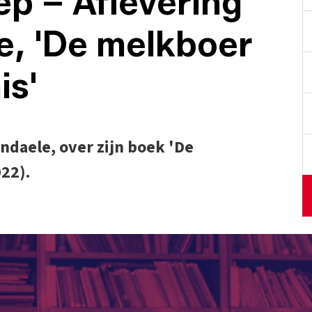
p – Aflevering
e, 'De melkboer
is'
daele, over zijn boek 'De
22).