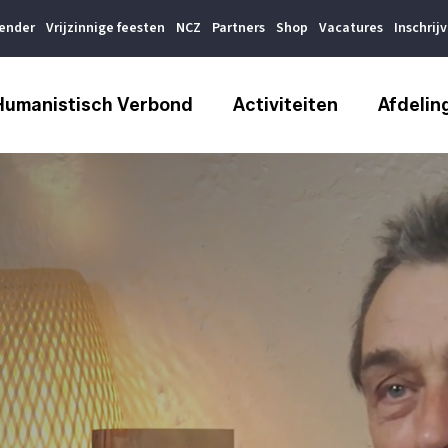
lender
Vrijzinnige feesten
NCZ
Partners
Shop
Vacatures
Inschrij
Humanistisch Verbond
Activiteiten
Afdelin