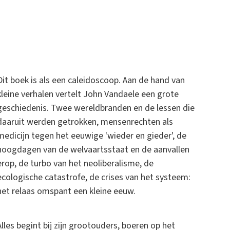
Dit boek is als een caleidoscoop. Aan de hand van
kleine verhalen vertelt John Vandaele een grote
geschiedenis. Twee wereldbranden en de lessen die
daaruit werden getrokken, mensenrechten als
medicijn tegen het eeuwige 'wieder en gieder', de
hoogdagen van de welvaartsstaat en de aanvallen
erop, de turbo van het neoliberalisme, de
ecologische catastrofe, de crises van het systeem:
het relaas omspant een kleine eeuw.
Alles begint bij zijn grootouders, boeren op het