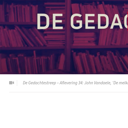
De Gedachtestreep – Aflevering 34: John Vandaele, 'De melk