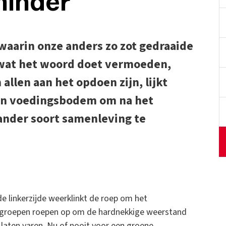
minder
waarin onze anders zo zot gedraaide
t wat het woord doet vermoeden,
 allen aan het opdoen zijn, lijkt
en voedingsbodem om na het
ander soort samenleving te
e linkerzijde weerklinkt de roep om het
ne groepen roepen op om de hardnekkige weerstand
 laten varen. Nu of nooit voor een groene