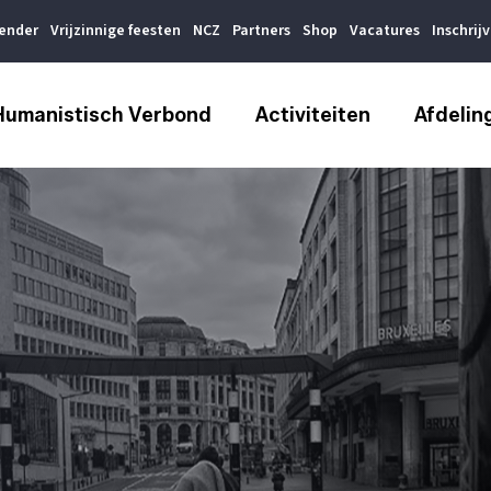
lender
Vrijzinnige feesten
NCZ
Partners
Shop
Vacatures
Inschrij
Humanistisch Verbond
Activiteiten
Afdelin