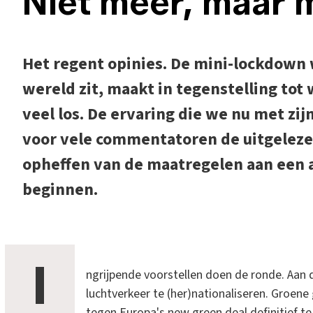
Niet meer, maar 
Het regent opinies. De mini-lockdown 
wereld zit, maakt in tegenstelling to
veel los. De ervaring die we nu met zijn
voor vele commentatoren de uitgelez
opheffen van de maatregelen aan een 
beginnen.
I
ngrijpende voorstellen doen de ronde. Aan d
luchtverkeer te (her)nationaliseren. Groe
tegen Europa's new green deal definitief te