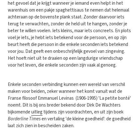
het gevoel dat je krijgt wanneer je iemand even helpt in het
warenhuis om een pakje spaghettisaus te nemen dat helemaal
achteraan op de bovenste plank staat. Zonder daarvoor iets
terug te verwachten, zonder de held uit te hangen, zonder je
beter te willen voelen. Iets kleins, maar iets concreets. En plots
voel je iets, je hebt iets betekend voor de persoon, en op zijn
beurt heeft die persoon in die enkele seconden iets betekend
voor jou. Dat geeft een onbeschrijfelijk gevoel van zingeving.
Het hoeft niet uit te draaien op een langdurige vriendschap
voor het leven, die enkele seconden zijn vaak al genoeg.
Enkele seconden verbinding kunnen een wereld van verschil
maken voor beiden, zeker wanneer het komt vanuit wat de
Franse filosoof Emmanuel Levinas (1906-1995) 'La petite bonté'
noemt. Dit is bij ons breder bekend door Dirk De Wachters
bijkomende
uitleg
tijdens zijn voordrachten, en uit zijn boek
Borderline Times
en vertaling 'de kleine goedheid': de goedheid
laat zich zien in bescheiden zaken.