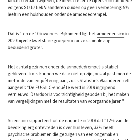
Mocht u eraan twijfelen, de meest recente cijfers rond armoede
volgens Statistiek Vlaanderen duiden op geen verbetering: 9%
leeft in een huishouden onder de
armoededrempel
.
Dat is 1 op de 10 inwoners. Bijkomend ligt het
armoederisico
in
2020 bij vele kwetsbare groepen in onze samenleving
beduidend groter.
Het aantal gezinnen onder de armoededrempel is stabiel
gebleven. Trots kunnen we daar niet op zijn, ook al past men de
methode van enquêtering aan, zoals Statistiek Vlaanderen zelf
aangeeft: "De EU-SILC-enquête werd in 2019 ingrijpend
vernieuwd. Daardoor is voorzichtigheid geboden bij het maken
van vergelijkingen met de resultaten van voorgaande jaren."
Sciensano rapporteert uit de enquëte in 2018 dat "12% van de
bevolking erg ontevreden is over hun leven, 33% heeft
psychische problemen die getuigen van een ongemak en