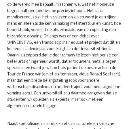
op de wereld mee bepaalt, misschien wel wat het modieuze
begrip multiperspectivisme precies inhoudt. Het klink
moraliserend, zo zij het: van lezen en kijken word je een rijker
mens en alleen al die kennismaking met literatuur en kunst, hoe
beperkt ook, verruimt de blik en maakt van een opleiding een
bijzondere ervaring. Onlangs was er een debat over
UNIVERSITAS, een transdisciplinair educatief project dat dit en
komend academiejaar vorm krijgt aan de Universiteit Gent.
Daarin is geopperd dat je door romans te lezen niet per se een
beter arts of ingenieur wordt, dat er trouwens niets is tegen
specialismen (want je wil toch als patiënt de beste arts en de
Tour de France win je niet als tennisser, aldus Ronald Soetaert),
maar dat een brede belangstelling (ook voor andere
wetenschapsdisciplines) in het leertraject voor meer algemene
vorming zorgt. Een universiteit zou daarmee aangeven dat ze
studenten wil opleiden als experts, maar ook met een
algemeen-culturele bagage.
Naast specialismen is er ook zoiets als culturele en kritische