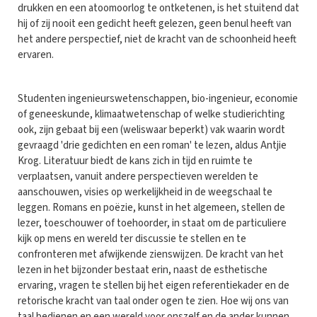
drukken en een atoomoorlog te ontketenen, is het stuitend dat
hij of zij nooit een gedicht heeft gelezen, geen benul heeft van
het andere perspectief, niet de kracht van de schoonheid heeft
ervaren.
Studenten ingenieurswetenschappen, bio-ingenieur, economie
of geneeskunde, klimaatwetenschap of welke studierichting
ook, zijn gebaat bij een (weliswaar beperkt) vak waarin wordt
gevraagd 'drie gedichten en een roman' te lezen, aldus Antjie
Krog. Literatuur biedt de kans zich in tijd en ruimte te
verplaatsen, vanuit andere perspectieven werelden te
aanschouwen, visies op werkelijkheid in de weegschaal te
leggen. Romans en poëzie, kunst in het algemeen, stellen de
lezer, toeschouwer of toehoorder, in staat om de particuliere
kijk op mens en wereld ter discussie te stellen en te
confronteren met afwijkende zienswijzen. De kracht van het
lezen in het bijzonder bestaat erin, naast de esthetische
ervaring, vragen te stellen bij het eigen referentiekader en de
retorische kracht van taal onder ogen te zien. Hoe wij ons van
taal bedienen en een wereld voor onszelf en de ander kunnen