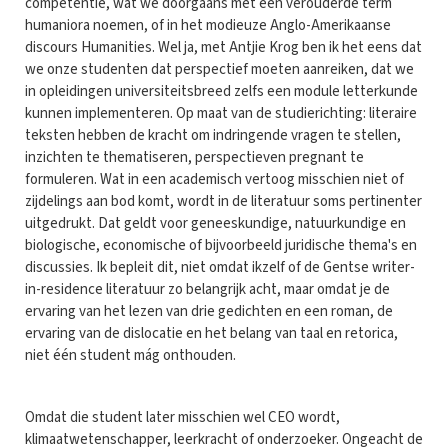
competentie, wat we doorgaans met een verouderde term
humaniora noemen, of in het modieuze Anglo-Amerikaanse
discours Humanities. Wel ja, met Antjie Krog ben ik het eens dat
we onze studenten dat perspectief moeten aanreiken, dat we
in opleidingen universiteitsbreed zelfs een module letterkunde
kunnen implementeren. Op maat van de studierichting: literaire
teksten hebben de kracht om indringende vragen te stellen,
inzichten te thematiseren, perspectieven pregnant te
formuleren. Wat in een academisch vertoog misschien niet of
zijdelings aan bod komt, wordt in de literatuur soms pertinenter
uitgedrukt. Dat geldt voor geneeskundige, natuurkundige en
biologische, economische of bijvoorbeeld juridische thema's en
discussies. Ik bepleit dit, niet omdat ikzelf of de Gentse writer-
in-residence literatuur zo belangrijk acht, maar omdat je de
ervaring van het lezen van drie gedichten en een roman, de
ervaring van de dislocatie en het belang van taal en retorica,
niet één student mág onthouden.
Omdat die student later misschien wel CEO wordt,
klimaatwetenschapper, leerkracht of onderzoeker. Ongeacht de