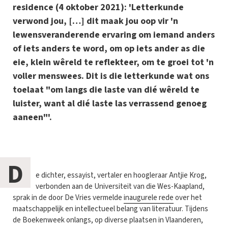
residence (4 oktober 2021): 'Letterkunde
verwond jou, […] dit maak jou oop vir 'n
lewensveranderende ervaring om iemand anders
of iets anders te word, om op iets ander as die
eie, klein wêreld te reflekteer, om te groei tot 'n
voller menswees. Dit is die letterkunde wat ons
toelaat "om langs die laste van dié wêreld te
luister, want al dié laste las verrassend genoeg
aaneen"'.
D
e dichter, essayist, vertaler en hoogleraar Antjie Krog,
verbonden aan de Universiteit van die Wes-Kaapland,
sprak in de door De Vries vermelde
inaugurele rede
over het
maatschappelijk en intellectueel belang van literatuur. Tijdens
de Boekenweek onlangs, op diverse plaatsen in Vlaanderen,