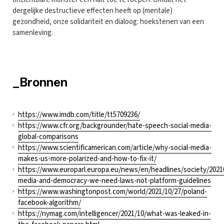
dergelijke destructieve effecten heeft op (mentale)
gezondheid, onze solidariteit en dialoog: hoekstenen van een
samenleving.
_Bronnen
https://www.imdb.com/title/tt5709236/
https://www.cfr.org/backgrounder/hate-speech-social-media-
global-comparisons
https://www.scientificamerican.com/article/why-social-media-
makes-us-more-polarized-and-how-to-fix-it/
https://www.europarl.europa.eu/news/en/headlines/society/2021
media-and-democracy-we-need-laws-not-platform-guidelines
https://www.washingtonpost.com/world/2021/10/27/poland-
facebook-algorithm/
https://nymag.com/intelligencer/2021/10/what-was-leaked-in-