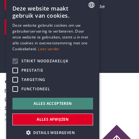
secretariaat@humanistischverbond.be
Deze website maakt
gebruik van cookies.
BEZOEKADRES
ENGLISH
Deze website gebruikt cookies om uw
Pottenbrug 4
gebruikerservaring te verbeteren. Door
DUTCH
Antwerpen, 2000
onze website te gebruiken, stemt u in met
alle cookies in overeenstemming met ons
Cookiebeleid.
Lees verder
STRIKT NOODZAKELIJK
PRESTATIE
TARGETING
© Humanistisch Verbond 2026
FUNCTIONEEL
Privacy
Cookiestatement
ALLES ACCEPTEREN
Sitemap
#codedwithlove by
Codelines
ALLES AFWIJZEN
webapplicaties
,
mobiele apps
&
maatwerk websites
DETAILS WEERGEVEN