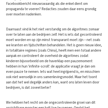
Facebookbericht nieuwswaardig als die enkel dient om
propaganda te voeren? Redacties zouden daar eens grondig
over moeten nadenken.
Daarnaast vind ik het niet verstandig om de algoritmes zomaar
over te laten aan de bedrijven zelf. Het is iets dat gecontroleerd
moet worden en op zijn minst transparant moet zijn – net zoals
we kranten en tijdschriften behandelen. Het is geen nieuw idee,
in totalitaire regimes (zoals China), heeft men een totaal andere
aanpak en controleert de overheid de algoritmes zodat
kinderen bijvoorbeeld om de haverklap een pauzemoment
hebben in hun 'infinite-scroll': de applicatie vraagt je dan om
even pauze te nemen. Iets wat heel ingrijpend is, en misschien
ook niet wenselijk in ons samenlevingsmodel. Maar het toont
aan dat het wel degelijk anders kan, want ons laten leven door
bedrijven, is dat zoveel beter?
We hebben het recht om de ongecontroleerde groei van dit
onzichtbare monster een halt toe te roepen. Omdat het