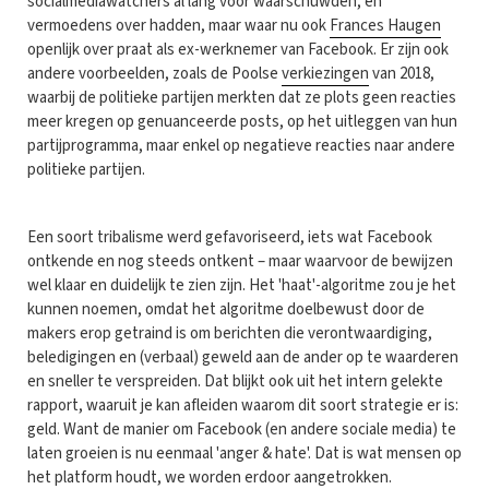
socialmediawatchers al lang voor waarschuwden, en
vermoedens over hadden, maar waar nu ook
Frances Haugen
openlijk over praat als ex-werknemer van Facebook. Er zijn ook
andere voorbeelden, zoals de Poolse
verkiezingen
van 2018,
waarbij de politieke partijen merkten dat ze plots geen reacties
meer kregen op genuanceerde posts, op het uitleggen van hun
partijprogramma, maar enkel op negatieve reacties naar andere
politieke partijen.
Een soort tribalisme werd gefavoriseerd, iets wat Facebook
ontkende en nog steeds ontkent – maar waarvoor de bewijzen
wel klaar en duidelijk te zien zijn. Het 'haat'-algoritme zou je het
kunnen noemen, omdat het algoritme doelbewust door de
makers erop getraind is om berichten die verontwaardiging,
beledigingen en (verbaal) geweld aan de ander op te waarderen
en sneller te verspreiden. Dat blijkt ook uit het intern gelekte
rapport, waaruit je kan afleiden waarom dit soort strategie er is:
geld. Want de manier om Facebook (en andere sociale media) te
laten groeien is nu eenmaal 'anger & hate'. Dat is wat mensen op
het platform houdt, we worden erdoor aangetrokken.