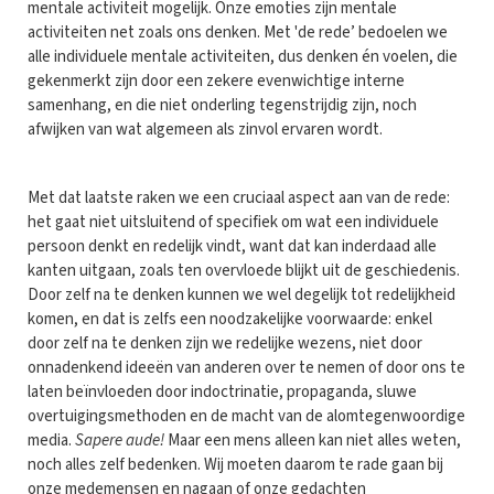
mentale activiteit mogelijk. Onze emoties zijn mentale
activiteiten net zoals ons denken. Met 'de rede’ bedoelen we
alle individuele mentale activiteiten, dus denken én voelen, die
gekenmerkt zijn door een zekere evenwichtige interne
samenhang, en die niet onderling tegenstrijdig zijn, noch
afwijken van wat algemeen als zinvol ervaren wordt.
Met dat laatste raken we een cruciaal aspect aan van de rede:
het gaat niet uitsluitend of specifiek om wat een individuele
persoon denkt en redelijk vindt, want dat kan inderdaad alle
kanten uitgaan, zoals ten overvloede blijkt uit de geschiedenis.
Door zelf na te denken kunnen we wel degelijk tot redelijkheid
komen, en dat is zelfs een noodzakelijke voorwaarde: enkel
door zelf na te denken zijn we redelijke wezens, niet door
onnadenkend ideeën van anderen over te nemen of door ons te
laten beïnvloeden door indoctrinatie, propaganda, sluwe
overtuigingsmethoden en de macht van de alomtegenwoordige
media.
Sapere aude!
Maar een mens alleen kan niet alles weten,
noch alles zelf bedenken. Wij moeten daarom te rade gaan bij
onze medemensen en nagaan of onze gedachten