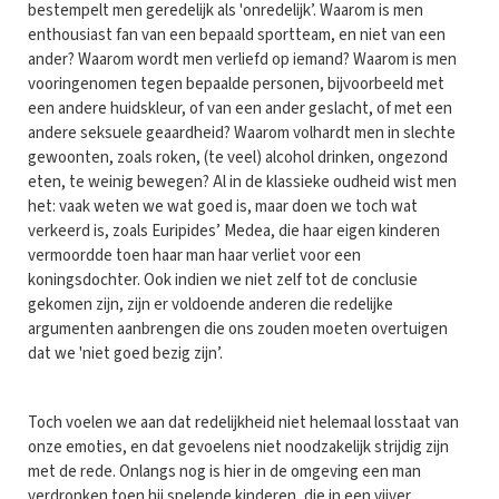
bestempelt men geredelijk als 'onredelijk’. Waarom is men
enthousiast fan van een bepaald sportteam, en niet van een
ander? Waarom wordt men verliefd op iemand? Waarom is men
vooringenomen tegen bepaalde personen, bijvoorbeeld met
een andere huidskleur, of van een ander geslacht, of met een
andere seksuele geaardheid? Waarom volhardt men in slechte
gewoonten, zoals roken, (te veel) alcohol drinken, ongezond
eten, te weinig bewegen? Al in de klassieke oudheid wist men
het: vaak weten we wat goed is, maar doen we toch wat
verkeerd is, zoals Euripides’ Medea, die haar eigen kinderen
vermoordde toen haar man haar verliet voor een
koningsdochter. Ook indien we niet zelf tot de conclusie
gekomen zijn, zijn er voldoende anderen die redelijke
argumenten aanbrengen die ons zouden moeten overtuigen
dat we 'niet goed bezig zijn’.
Toch voelen we aan dat redelijkheid niet helemaal losstaat van
onze emoties, en dat gevoelens niet noodzakelijk strijdig zijn
met de rede. Onlangs nog is hier in de omgeving een man
verdronken toen hij spelende kinderen, die in een vijver