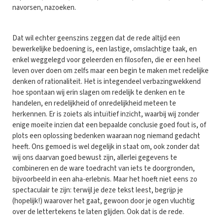
navorsen, nazoeken.
Dat wil echter geenszins zeggen dat de rede altijd een
bewerkelijke bedoening is, een lastige, omslachtige taak, en
enkel weggelegd voor geleerden en filosofen, die er een heel
leven over doen om zelfs maar een begin te maken met redelijke
denken of rationaliteit. Het is integendeel verbazingwekkend
hoe spontaan wij erin slagen om redelijk te denken en te
handelen, en redelijkheid of onredelijkheid meteen te
herkennen. Er is zoiets als intuïtief inzicht, waarbij wij zonder
enige moeite inzien dat een bepaalde conclusie goed fout is, of
plots een oplossing bedenken waaraan nog niemand gedacht
heeft. Ons gemoed is wel degelijk in staat om, ook zonder dat
wij ons daarvan goed bewust zijn, allerlei gegevens te
combineren en de ware toedracht van iets te doorgronden,
bijvoorbeeld in een aha-erlebnis. Maar het hoeft niet eens zo
spectaculair te zijn: terwijl je deze tekst leest, begrijp je
(hopelijk!) waarover het gaat, gewoon door je ogen vluchtig
over de lettertekens te laten glijden. Ook dat is de rede.