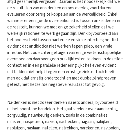
altijd gezamenlijk vergissen. Daarom is het noodzakelijk dat we
de resultaten van ons denken en ons overleg voortdurend
evalueren door terug te koppelen aan de werkelijkheid. Enkel
wanneer er een goede overeenkomst is tussen onze ideeën en
de realiteit, kunnen we met enige zekerheid stellen dat we
werkelijk rationeel te werk gegaan zijn. Denk bijvoorbeeld aan
het onderscheid tussen bacteriële en virale infecties; het lijkt
evident dat antibiotica niet werken tegen griep, een virale
infectie. Het zou echter getuigen van enige wetenschappelijke
overmoed om daarover geen praktijktesten te doen. In dezelfde
context en in een parallelle redenering lijkt het even evident
dat bidden niet helpt tegen een ernstige ziekte. Toch heeft
men ook dat ernstig onderzocht en met dubbelblindproeven
getest, met hetzelfde negatieve resultaat tot gevolg.
Na-denken is niet zozeer denken na iets anders, bijvoorbeeld
na het spontane handelen. Het gaat veeleer over aandachtig,
zorgvuldig, nauwkeurig denken, zoals in de combinaties
nalezen, naspeuren, nazien, nachecken, nagaan, nakijken,
napluizen, naslaan, natellen, natrekken, narekenen, navlooien,