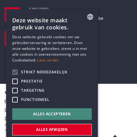
E-MAILADRES
secretariaat@humanistischverbond.be
Deze website maakt
gebruik van cookies.
BEZOEKADRES
ENGLISH
Deze website gebruikt cookies om uw
Pottenbrug 4
gebruikerservaring te verbeteren. Door
DUTCH
Antwerpen, 2000
onze website te gebruiken, stemt u in met
alle cookies in overeenstemming met ons
Cookiebeleid.
Lees verder
STRIKT NOODZAKELIJK
PRESTATIE
TARGETING
© Humanistisch Verbond 2026
FUNCTIONEEL
Privacy
Cookiestatement
ALLES ACCEPTEREN
Sitemap
#codedwithlove by
Codelines
ALLES AFWIJZEN
webapplicaties
,
mobiele apps
&
maatwerk websites