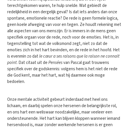
terechtgekomen waren, te hulp snelde. Wat gebiedt de
redelijkheid in een dergelijk geval? Is dat iets anders dan onze
spontane, emotionele reactie? De rede is geen formele logica,
geen koele afweging van voor en tegen. Ze houdt rekening met
alle aspecten van ons menszijn. Er is immers in de mens geen
specifiek orgaan voor de rede, noch voor de emoties. Het is, in
tegenstelling tot wat de volksmond zegt, niet zo dat de
emoties zich in het hart bevinden, en de rede in het hoofd. Het
is evenmin zo dat
le cœur a ses raisons que la raison ne connait
point
. Dat citaat uit de
Pensées
van Pascal gaat trouwens
specifiek over de godskennis: volgens hem is het niet de rede
die God kent, maar het hart, wat hij daarmee ook moge
bedoelen.
Onze mentale activiteit gebeurt inderdaad met heel ons
lichaam, en daarbij spelen onze hersenen de belangrijkste rol,
en ons hart een weliswaar noodzakelijke, maar veeleer een
ondersteunende. Het hart kan blijven kloppen wanneer iemand
hersendood is, maar zonder werkende hersenen is er geen