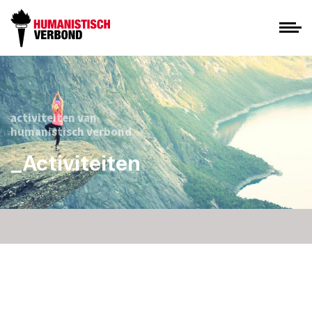
activiteiten van
humanistisch verbond
_Activiteiten