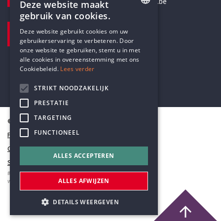
secretariaat@humanistischverbond.be
Deze website maakt
gebruik van cookies.
BEZOEKADRES
ENGLISH
Deze website gebruikt cookies om uw
Pottenbrug 4
gebruikerservaring te verbeteren. Door
DUTCH
Antwerpen, 2000
onze website te gebruiken, stemt u in met
alle cookies in overeenstemming met ons
Cookiebeleid.
Lees verder
STRIKT NOODZAKELIJK
PRESTATIE
TARGETING
© Humanistisch Verbond 2026
FUNCTIONEEL
Privacy
Cookiestatement
ALLES ACCEPTEREN
Sitemap
#codedwithlove by
Codelines
ALLES AFWIJZEN
webapplicaties
,
mobiele apps
&
maatwerk websites
DETAILS WEERGEVEN