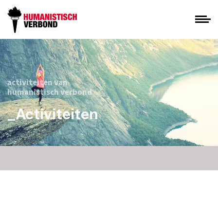
activiteiten van
humanistisch verbond
_Activiteiten