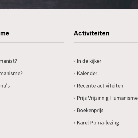
sme
Activiteiten
manist?
In de kijker
umanisme?
Kalender
ma's
Recente activiteiten
Prijs Vrijzinnig Humanisme
Boekenprijs
Karel Poma-lezing