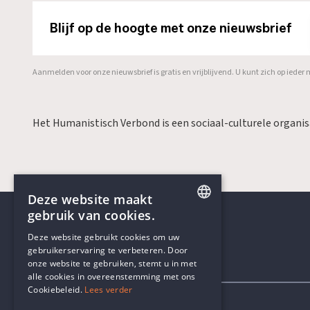
Blijf op de hoogte met onze nieuwsbrief
Aanmelden voor onze nieuwsbrief is gratis en vrijblijvend. U kunt zich op ied
Het Humanistisch Verbond is een sociaal-culturele organi
Deze website maakt
gebruik van cookies.
ENGLISH
Deze website gebruikt cookies om uw
gebruikerservaring te verbeteren. Door
DUTCH
onze website te gebruiken, stemt u in met
Contactgegevens
alle cookies in overeenstemming met ons
Cookiebeleid.
Lees verder