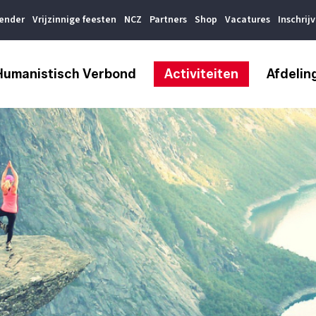
lender
Vrijzinnige feesten
NCZ
Partners
Shop
Vacatures
Inschrij
Humanistisch Verbond
Activiteiten
Afdelin