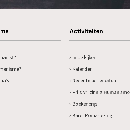
sme
Activiteiten
manist?
In de kijker
umanisme?
Kalender
ma's
Recente activiteiten
Prijs Vrijzinnig Humanisme
Boekenprijs
Karel Poma-lezing