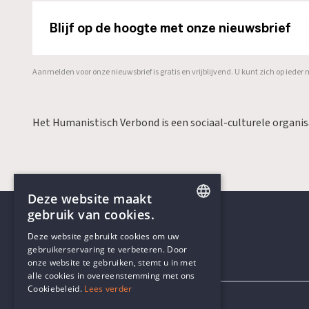
Blijf op de hoogte met onze nieuwsbrief
Aanmelden voor onze nieuwsbrief is gratis en vrijblijvend. U kunt zich op ied
Het Humanistisch Verbond is een sociaal-culturele organi
Deze website maakt
gebruik van cookies.
ENGLISH
Deze website gebruikt cookies om uw
gebruikerservaring te verbeteren. Door
DUTCH
onze website te gebruiken, stemt u in met
Contactgegevens
alle cookies in overeenstemming met ons
Cookiebeleid.
Lees verder