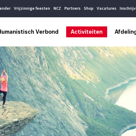
lender
Vrijzinnige feesten
NCZ
Partners
Shop
Vacatures
Inschrij
Humanistisch Verbond
Activiteiten
Afdelin