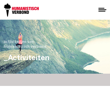
activiteiten van
humanistisch verbond
_Activiteiten