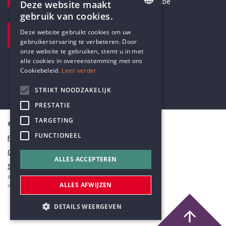
secretariaat@humanistischverbond.be
Deze website maakt
gebruik van cookies.
BEZOEKADRES
ENGLISH
Deze website gebruikt cookies om uw
Pottenbrug 4
gebruikerservaring te verbeteren. Door
DUTCH
Antwerpen, 2000
onze website te gebruiken, stemt u in met
alle cookies in overeenstemming met ons
Cookiebeleid.
Lees verder
STRIKT NOODZAKELIJK
PRESTATIE
TARGETING
© Humanistisch Verbond 2026
FUNCTIONEEL
Privacy
Cookiestatement
ALLES ACCEPTEREN
Sitemap
#codedwithlove by
Codelines
ALLES AFWIJZEN
webapplicaties
,
mobiele apps
&
maatwerk websites
DETAILS WEERGEVEN