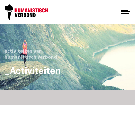
activiteiten van
humanistisch verbond
_Activiteiten