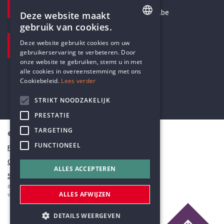
secretariaat@humanistischverbond.be
Deze website maakt
gebruik van cookies.
BEZOEKADRES
ENGLISH
Deze website gebruikt cookies om uw
Pottenbrug 4
gebruikerservaring te verbeteren. Door
DUTCH
Antwerpen, 2000
onze website te gebruiken, stemt u in met
alle cookies in overeenstemming met ons
Cookiebeleid.
Lees verder
STRIKT NOODZAKELIJK
PRESTATIE
TARGETING
© Humanistisch Verbond 2026
FUNCTIONEEL
Privacy
Cookiestatement
ALLES ACCEPTEREN
Sitemap
#codedwithlove by
Codelines
ALLES AFWIJZEN
webapplicaties
,
mobiele apps
&
maatwerk websites
DETAILS WEERGEVEN