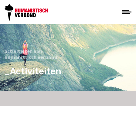
activiteiten van
humanistisch verbond
_Activiteiten