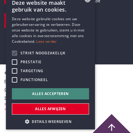
secretariaat@humanistischverbond.be
Deze website maakt
gebruik van cookies.
BEZOEKADRES
ENGLISH
Deze website gebruikt cookies om uw
Pottenbrug 4
gebruikerservaring te verbeteren. Door
DUTCH
Antwerpen, 2000
onze website te gebruiken, stemt u in met
alle cookies in overeenstemming met ons
Cookiebeleid.
Lees verder
STRIKT NOODZAKELIJK
PRESTATIE
TARGETING
© Humanistisch Verbond 2026
FUNCTIONEEL
Privacy
Cookiestatement
ALLES ACCEPTEREN
Sitemap
#codedwithlove by
Codelines
ALLES AFWIJZEN
webapplicaties
,
mobiele apps
&
maatwerk websites
DETAILS WEERGEVEN