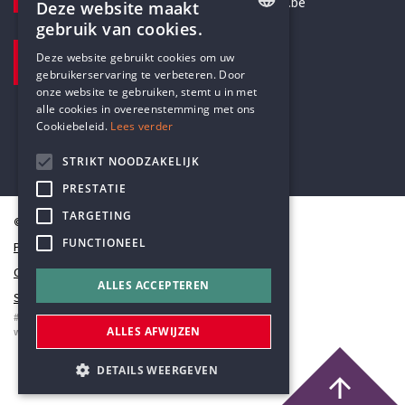
secretariaat@humanistischverbond.be
Deze website maakt
gebruik van cookies.
BEZOEKADRES
ENGLISH
Deze website gebruikt cookies om uw
Pottenbrug 4
gebruikerservaring te verbeteren. Door
DUTCH
Antwerpen, 2000
onze website te gebruiken, stemt u in met
alle cookies in overeenstemming met ons
Cookiebeleid.
Lees verder
STRIKT NOODZAKELIJK
PRESTATIE
TARGETING
© Humanistisch Verbond 2026
FUNCTIONEEL
Privacy
Cookiestatement
ALLES ACCEPTEREN
Sitemap
#codedwithlove by
Codelines
ALLES AFWIJZEN
webapplicaties
,
mobiele apps
&
maatwerk websites
DETAILS WEERGEVEN