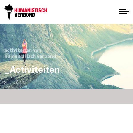
activiteiten van
humanistisch verbond
_Activiteiten