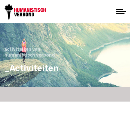
activiteiten van
humanistisch verbond
_Activiteiten