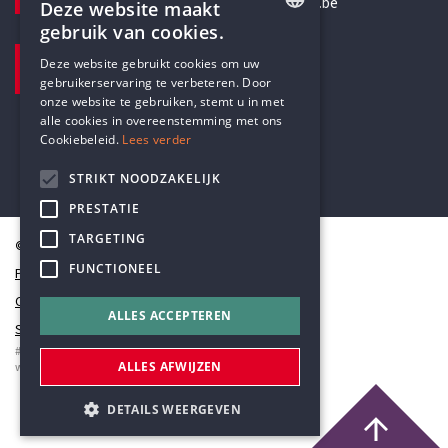
secretariaat@humanistischverbond.be
Deze website maakt
gebruik van cookies.
BEZOEKADRES
ENGLISH
Deze website gebruikt cookies om uw
Pottenbrug 4
gebruikerservaring te verbeteren. Door
DUTCH
Antwerpen, 2000
onze website te gebruiken, stemt u in met
alle cookies in overeenstemming met ons
Cookiebeleid.
Lees verder
STRIKT NOODZAKELIJK
PRESTATIE
TARGETING
© Humanistisch Verbond 2026
FUNCTIONEEL
Privacy
Cookiestatement
ALLES ACCEPTEREN
Sitemap
#codedwithlove by
Codelines
ALLES AFWIJZEN
webapplicaties
,
mobiele apps
&
maatwerk websites
DETAILS WEERGEVEN