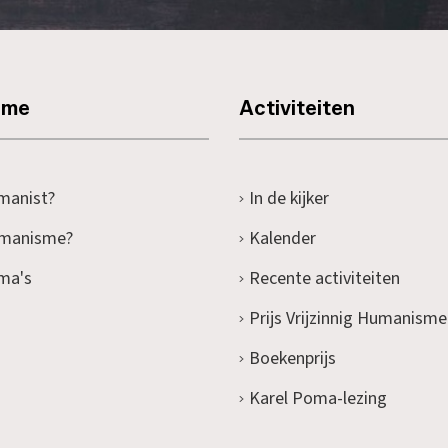
sme
Activiteiten
manist?
In de kijker
umanisme?
Kalender
ma's
Recente activiteiten
Prijs Vrijzinnig Humanisme
Boekenprijs
Karel Poma-lezing