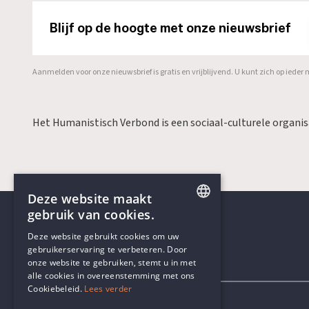
Blijf op de hoogte met onze nieuwsbrief
Aanmelden voor onze nieuwsbrief is gratis en vrijblijvend. U kunt zich op ied
Het Humanistisch Verbond is een sociaal-culturele organi
Deze website maakt
gebruik van cookies.
ENGLISH
Deze website gebruikt cookies om uw
gebruikerservaring te verbeteren. Door
DUTCH
onze website te gebruiken, stemt u in met
Contactgegevens
alle cookies in overeenstemming met ons
Cookiebeleid.
Lees verder