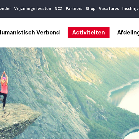
lender
Vrijzinnige feesten
NCZ
Partners
Shop
Vacatures
Inschrij
Humanistisch Verbond
Activiteiten
Afdelin