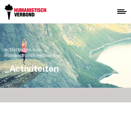
activiteiten van
humanistisch verbond
_Activiteiten