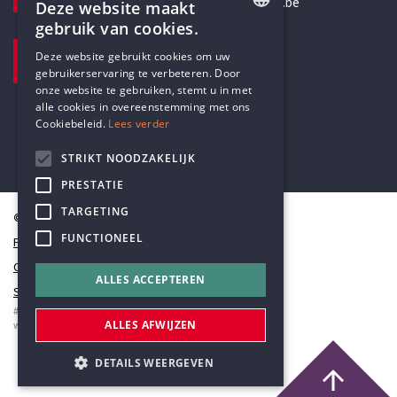
secretariaat@humanistischverbond.be
Deze website maakt
gebruik van cookies.
BEZOEKADRES
ENGLISH
Deze website gebruikt cookies om uw
Pottenbrug 4
gebruikerservaring te verbeteren. Door
DUTCH
Antwerpen, 2000
onze website te gebruiken, stemt u in met
alle cookies in overeenstemming met ons
Cookiebeleid.
Lees verder
STRIKT NOODZAKELIJK
PRESTATIE
TARGETING
© Humanistisch Verbond 2026
FUNCTIONEEL
Privacy
Cookiestatement
ALLES ACCEPTEREN
Sitemap
#codedwithlove by
Codelines
ALLES AFWIJZEN
webapplicaties
,
mobiele apps
&
maatwerk websites
DETAILS WEERGEVEN