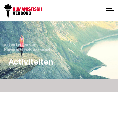
activiteiten van
humanistisch verbond
_Activiteiten