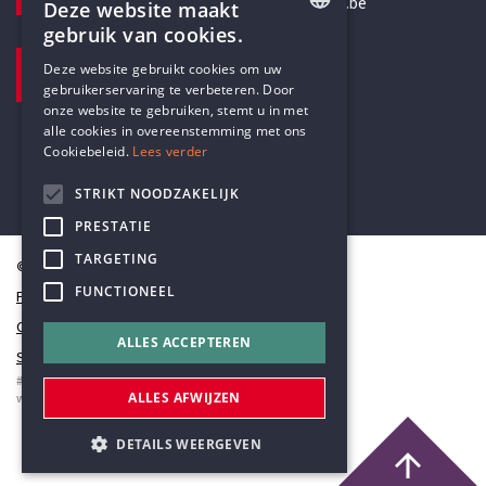
secretariaat@humanistischverbond.be
Deze website maakt
gebruik van cookies.
BEZOEKADRES
ENGLISH
Deze website gebruikt cookies om uw
Pottenbrug 4
gebruikerservaring te verbeteren. Door
DUTCH
Antwerpen, 2000
onze website te gebruiken, stemt u in met
alle cookies in overeenstemming met ons
Cookiebeleid.
Lees verder
STRIKT NOODZAKELIJK
PRESTATIE
TARGETING
© Humanistisch Verbond 2026
FUNCTIONEEL
Privacy
Cookiestatement
ALLES ACCEPTEREN
Sitemap
#codedwithlove by
Codelines
ALLES AFWIJZEN
webapplicaties
,
mobiele apps
&
maatwerk websites
DETAILS WEERGEVEN