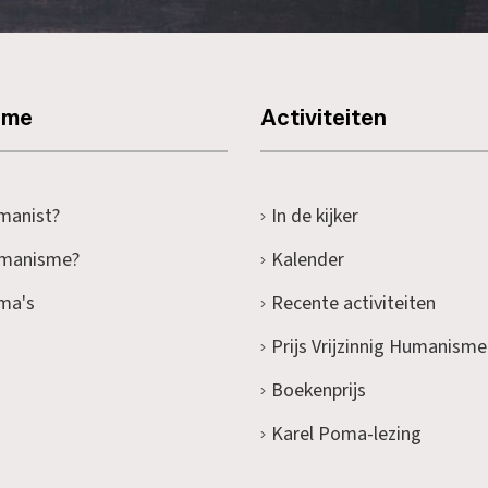
sme
Activiteiten
manist?
In de kijker
umanisme?
Kalender
ma's
Recente activiteiten
Prijs Vrijzinnig Humanisme
Boekenprijs
Karel Poma-lezing