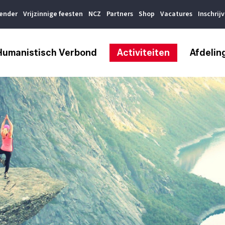
lender
Vrijzinnige feesten
NCZ
Partners
Shop
Vacatures
Inschrij
Humanistisch Verbond
Activiteiten
Afdelin