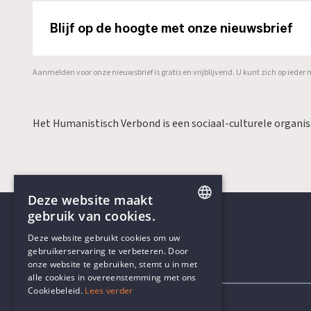
Blijf op de hoogte met onze nieuwsbrief
Aanmelden voor onze nieuwsbrief is gratis en vrijblijvend. U kunt zich op ied
Het Humanistisch Verbond is een sociaal-culturele organi
Deze website maakt
gebruik van cookies.
ENGLISH
Deze website gebruikt cookies om uw
gebruikerservaring te verbeteren. Door
DUTCH
onze website te gebruiken, stemt u in met
Contactgegevens
alle cookies in overeenstemming met ons
Cookiebeleid.
Lees verder