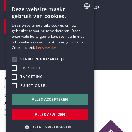
secretariaat@humanistischverbond.be
Deze website maakt
gebruik van cookies.
BEZOEKADRES
ENGLISH
Deze website gebruikt cookies om uw
Pottenbrug 4
gebruikerservaring te verbeteren. Door
DUTCH
Antwerpen, 2000
onze website te gebruiken, stemt u in met
alle cookies in overeenstemming met ons
Cookiebeleid.
Lees verder
STRIKT NOODZAKELIJK
PRESTATIE
TARGETING
© Humanistisch Verbond 2026
FUNCTIONEEL
Privacy
Cookiestatement
ALLES ACCEPTEREN
Sitemap
#codedwithlove by
Codelines
ALLES AFWIJZEN
webapplicaties
,
mobiele apps
&
maatwerk websites
DETAILS WEERGEVEN