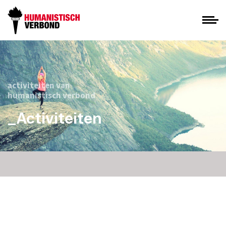
activiteiten van
humanistisch verbond
_Activiteiten