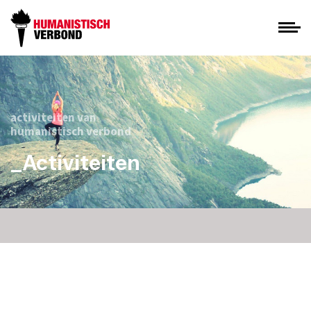
activiteiten van
humanistisch verbond
_Activiteiten