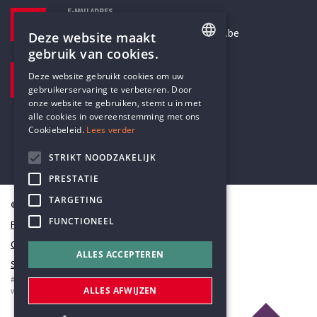
E-MAILADRES
secretariaat@humanistischverbond.be
Deze website maakt
gebruik van cookies.
BEZOEKADRES
ENGLISH
Deze website gebruikt cookies om uw
Pottenbrug 4
gebruikerservaring te verbeteren. Door
DUTCH
Antwerpen, 2000
onze website te gebruiken, stemt u in met
alle cookies in overeenstemming met ons
Cookiebeleid.
Lees verder
STRIKT NOODZAKELIJK
PRESTATIE
TARGETING
© Humanistisch Verbond 2026
FUNCTIONEEL
Privacy
Cookiestatement
ALLES ACCEPTEREN
Sitemap
#codedwithlove by
Codelines
ALLES AFWIJZEN
webapplicaties
,
mobiele apps
&
maatwerk websites