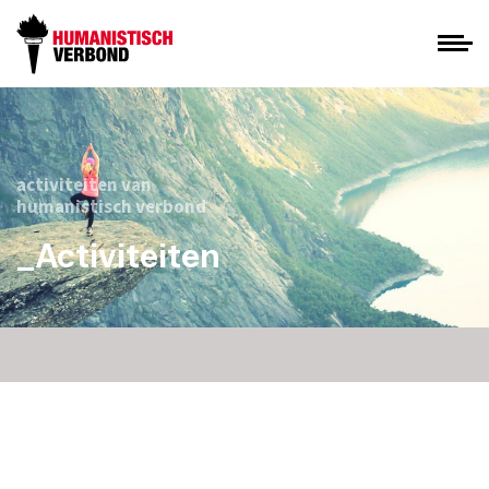
activiteiten van
humanistisch verbond
_Activiteiten