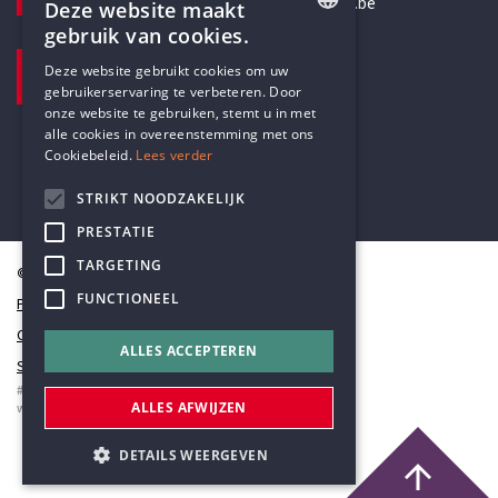
secretariaat@humanistischverbond.be
Deze website maakt
gebruik van cookies.
BEZOEKADRES
ENGLISH
Deze website gebruikt cookies om uw
Pottenbrug 4
gebruikerservaring te verbeteren. Door
DUTCH
Antwerpen, 2000
onze website te gebruiken, stemt u in met
alle cookies in overeenstemming met ons
Cookiebeleid.
Lees verder
STRIKT NOODZAKELIJK
PRESTATIE
TARGETING
© Humanistisch Verbond 2026
FUNCTIONEEL
Privacy
Cookiestatement
ALLES ACCEPTEREN
Sitemap
#codedwithlove by
Codelines
ALLES AFWIJZEN
webapplicaties
,
mobiele apps
&
maatwerk websites
DETAILS WEERGEVEN