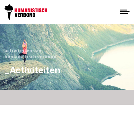
activiteiten van
humanistisch verbond
_Activiteiten