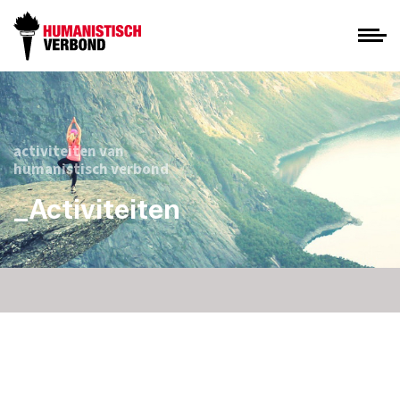
activiteiten van
humanistisch verbond
_Activiteiten