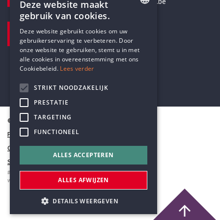
secretariaat@humanistischverbond.be
Deze website maakt
gebruik van cookies.
BEZOEKADRES
ENGLISH
Deze website gebruikt cookies om uw
Pottenbrug 4
gebruikerservaring te verbeteren. Door
DUTCH
Antwerpen, 2000
onze website te gebruiken, stemt u in met
alle cookies in overeenstemming met ons
Cookiebeleid.
Lees verder
STRIKT NOODZAKELIJK
PRESTATIE
TARGETING
© Humanistisch Verbond 2026
FUNCTIONEEL
Privacy
Cookiestatement
ALLES ACCEPTEREN
Sitemap
#codedwithlove by
Codelines
ALLES AFWIJZEN
webapplicaties
,
mobiele apps
&
maatwerk websites
DETAILS WEERGEVEN