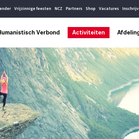
lender
Vrijzinnige feesten
NCZ
Partners
Shop
Vacatures
Inschrij
Humanistisch Verbond
Activiteiten
Afdelin