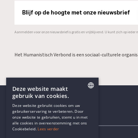
Blijf op de hoogte met onze nieuwsbrief
Aanmelden voor onze nieuwsbrief is gratis en vrijblijvend. U kunt zich op ied
Het Humanistisch Verbond is een sociaal-culturele organi
Deze website maakt
gebruik van cookies.
ENGLISH
Deze website gebruikt cookies om uw
gebruikerservaring te verbeteren. Door
DUTCH
onze website te gebruiken, stemt u in met
Contactgegevens
alle cookies in overeenstemming met ons
Cookiebeleid.
Lees verder