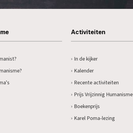
sme
Activiteiten
manist?
In de kijker
umanisme?
Kalender
ma's
Recente activiteiten
Prijs Vrijzinnig Humanisme
Boekenprijs
Karel Poma-lezing