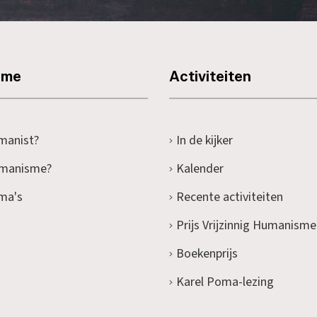
sme
Activiteiten
manist?
In de kijker
umanisme?
Kalender
ma's
Recente activiteiten
Prijs Vrijzinnig Humanisme
Boekenprijs
Karel Poma-lezing