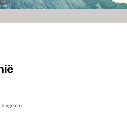
nië
IM Gingelom