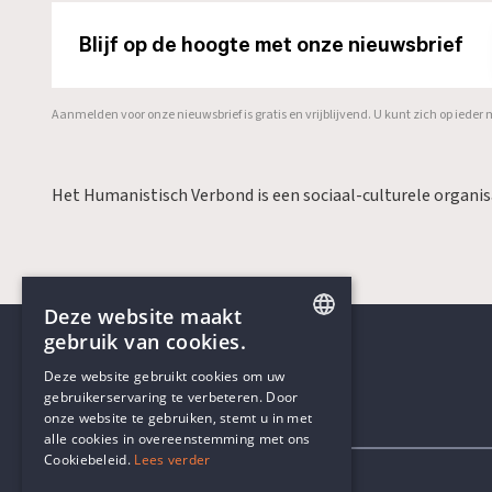
Blijf op de hoogte met onze nieuwsbrief
Aanmelden voor onze nieuwsbrief is gratis en vrijblijvend. U kunt zich op ied
Het Humanistisch Verbond is een sociaal-culturele organi
Deze website maakt
gebruik van cookies.
ENGLISH
Deze website gebruikt cookies om uw
gebruikerservaring te verbeteren. Door
DUTCH
onze website te gebruiken, stemt u in met
Contactgegevens
alle cookies in overeenstemming met ons
Cookiebeleid.
Lees verder