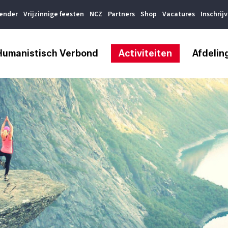
lender
Vrijzinnige feesten
NCZ
Partners
Shop
Vacatures
Inschrij
Humanistisch Verbond
Activiteiten
Afdelin