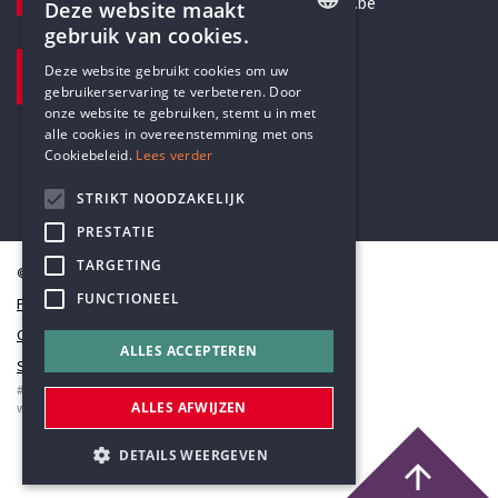
secretariaat@humanistischverbond.be
Deze website maakt
gebruik van cookies.
BEZOEKADRES
ENGLISH
Deze website gebruikt cookies om uw
Pottenbrug 4
gebruikerservaring te verbeteren. Door
DUTCH
Antwerpen, 2000
onze website te gebruiken, stemt u in met
alle cookies in overeenstemming met ons
Cookiebeleid.
Lees verder
STRIKT NOODZAKELIJK
PRESTATIE
TARGETING
© Humanistisch Verbond 2026
FUNCTIONEEL
Privacy
Cookiestatement
ALLES ACCEPTEREN
Sitemap
#codedwithlove by
Codelines
ALLES AFWIJZEN
webapplicaties
,
mobiele apps
&
maatwerk websites
DETAILS WEERGEVEN