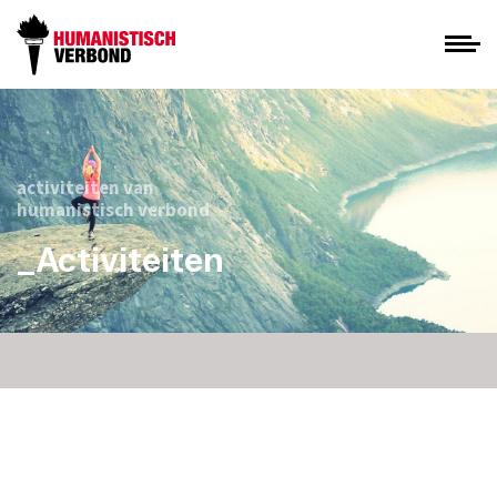
activiteiten van
humanistisch verbond
_Activiteiten