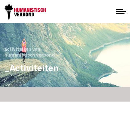
activiteiten van
humanistisch verbond
_Activiteiten