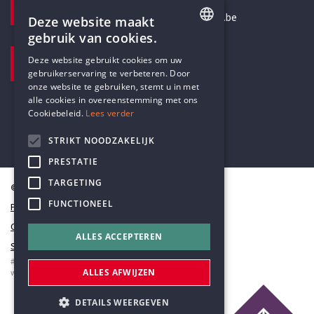
secretariaat@humanistischverbond.be
Deze website maakt
gebruik van cookies.
BEZOEKADRES
ENGLISH
Deze website gebruikt cookies om uw
Pottenbrug 4
gebruikerservaring te verbeteren. Door
DUTCH
Antwerpen, 2000
onze website te gebruiken, stemt u in met
alle cookies in overeenstemming met ons
Cookiebeleid.
Lees verder
STRIKT NOODZAKELIJK
PRESTATIE
TARGETING
© Humanistisch Verbond 2026
FUNCTIONEEL
Privacy
Cookiestatement
ALLES ACCEPTEREN
Sitemap
#codedwithlove by
Codelines
ALLES AFWIJZEN
webapplicaties
,
mobiele apps
&
maatwerk websites
DETAILS WEERGEVEN