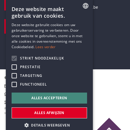
secretariaat@humanistischverbond.be
Deze website maakt
gebruik van cookies.
BEZOEKADRES
ENGLISH
Deze website gebruikt cookies om uw
Pottenbrug 4
gebruikerservaring te verbeteren. Door
DUTCH
Antwerpen, 2000
onze website te gebruiken, stemt u in met
alle cookies in overeenstemming met ons
Cookiebeleid.
Lees verder
STRIKT NOODZAKELIJK
PRESTATIE
TARGETING
© Humanistisch Verbond 2026
FUNCTIONEEL
Privacy
Cookiestatement
ALLES ACCEPTEREN
Sitemap
#codedwithlove by
Codelines
ALLES AFWIJZEN
webapplicaties
,
mobiele apps
&
maatwerk websites
DETAILS WEERGEVEN