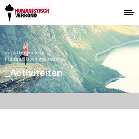
activiteiten van
humanistisch verbond
_Activiteiten