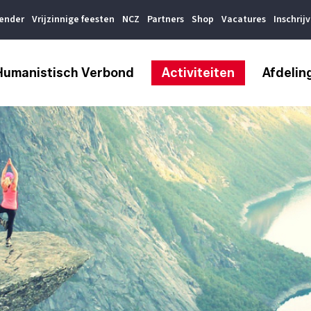
lender
Vrijzinnige feesten
NCZ
Partners
Shop
Vacatures
Inschrij
Humanistisch Verbond
Activiteiten
Afdelin