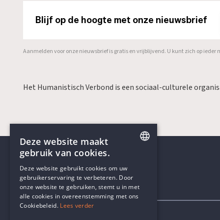
Blijf op de hoogte met onze nieuwsbrief
Aanmelden voor onze nieuwsbrief is gratis en vrijblijvend. U kunt zich op ied
Het Humanistisch Verbond is een sociaal-culturele organi
Deze website maakt
gebruik van cookies.
ENGLISH
Deze website gebruikt cookies om uw
gebruikerservaring te verbeteren. Door
DUTCH
onze website te gebruiken, stemt u in met
Contactgegevens
alle cookies in overeenstemming met ons
Cookiebeleid.
Lees verder