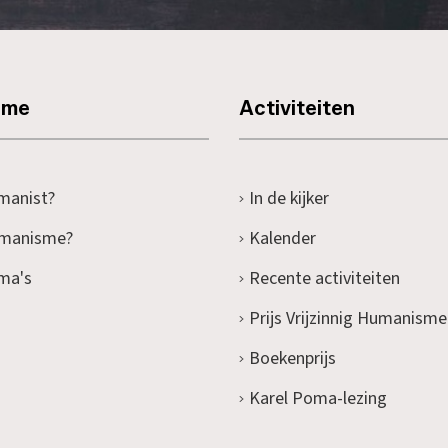
sme
Activiteiten
manist?
In de kijker
umanisme?
Kalender
ma's
Recente activiteiten
Prijs Vrijzinnig Humanisme
Boekenprijs
Karel Poma-lezing