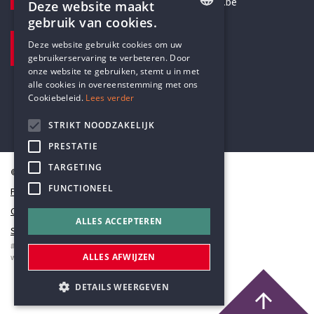
secretariaat@humanistischverbond.be
Deze website maakt
gebruik van cookies.
BEZOEKADRES
ENGLISH
Deze website gebruikt cookies om uw
Pottenbrug 4
gebruikerservaring te verbeteren. Door
DUTCH
Antwerpen, 2000
onze website te gebruiken, stemt u in met
alle cookies in overeenstemming met ons
Cookiebeleid.
Lees verder
STRIKT NOODZAKELIJK
PRESTATIE
TARGETING
© Humanistisch Verbond 2026
FUNCTIONEEL
Privacy
Cookiestatement
ALLES ACCEPTEREN
Sitemap
#codedwithlove by
Codelines
ALLES AFWIJZEN
webapplicaties
,
mobiele apps
&
maatwerk websites
DETAILS WEERGEVEN