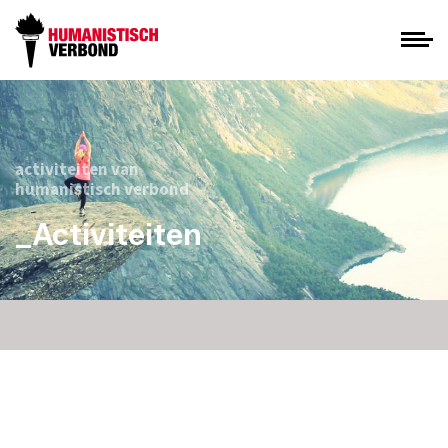
activiteiten van
humanistisch verbond
_Activiteiten