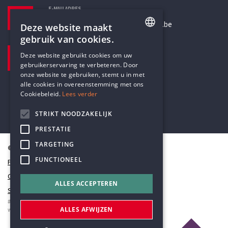
E-MAILADRES
secretariaat@humanistischverbond.be
Deze website maakt
gebruik van cookies.
BEZOEKADRES
ENGLISH
Deze website gebruikt cookies om uw
Pottenbrug 4
gebruikerservaring te verbeteren. Door
DUTCH
Antwerpen, 2000
onze website te gebruiken, stemt u in met
alle cookies in overeenstemming met ons
Cookiebeleid.
Lees verder
STRIKT NOODZAKELIJK
PRESTATIE
TARGETING
© Humanistisch Verbond 2026
FUNCTIONEEL
Privacy
Cookiestatement
ALLES ACCEPTEREN
Sitemap
#codedwithlove by
Codelines
ALLES AFWIJZEN
webapplicaties
,
mobiele apps
&
maatwerk websites