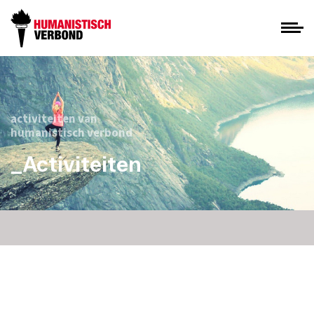
activiteiten van
humanistisch verbond
_Activiteiten