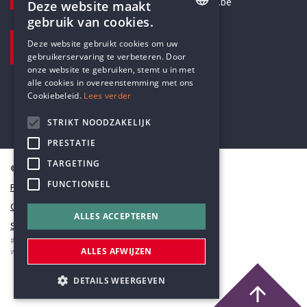
secretariaat@humanistischverbond.be
Deze website maakt
gebruik van cookies.
BEZOEKADRES
ENGLISH
Deze website gebruikt cookies om uw
Pottenbrug 4
gebruikerservaring te verbeteren. Door
DUTCH
Antwerpen, 2000
onze website te gebruiken, stemt u in met
alle cookies in overeenstemming met ons
Cookiebeleid.
Lees verder
STRIKT NOODZAKELIJK
PRESTATIE
TARGETING
© Humanistisch Verbond 2026
FUNCTIONEEL
Privacy
Cookiestatement
ALLES ACCEPTEREN
Sitemap
#codedwithlove by
Codelines
ALLES AFWIJZEN
webapplicaties
,
mobiele apps
&
maatwerk websites
DETAILS WEERGEVEN