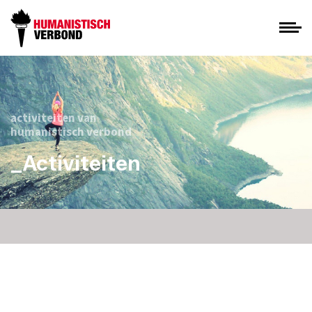
activiteiten van
humanistisch verbond
_Activiteiten