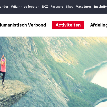
lender
Vrijzinnige feesten
NCZ
Partners
Shop
Vacatures
Inschrij
Humanistisch Verbond
Activiteiten
Afdelin