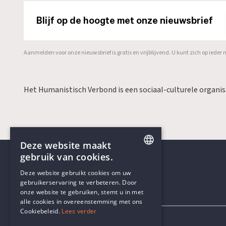
Blijf op de hoogte met onze nieuwsbrief
Aanmelden voor onze nieuwsbrief is gratis en vrijblijvend. U kunt zich op ied
Het Humanistisch Verbond is een sociaal-culturele organi
Deze website maakt
gebruik van cookies.
ENGLISH
Deze website gebruikt cookies om uw
gebruikerservaring te verbeteren. Door
DUTCH
onze website te gebruiken, stemt u in met
Contactgegevens
alle cookies in overeenstemming met ons
Cookiebeleid.
Lees verder