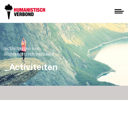
activiteiten van
humanistisch verbond
_Activiteiten