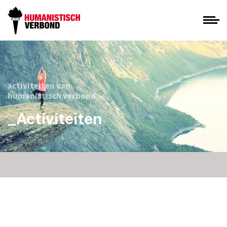
activiteiten van
humanistisch verbond
_Activiteiten