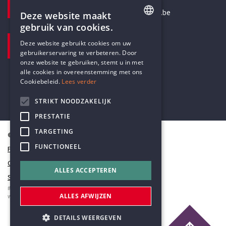
secretariaat@humanistischverbond.be
Deze website maakt
gebruik van cookies.
BEZOEKADRES
ENGLISH
Deze website gebruikt cookies om uw
Pottenbrug 4
gebruikerservaring te verbeteren. Door
DUTCH
Antwerpen, 2000
onze website te gebruiken, stemt u in met
alle cookies in overeenstemming met ons
Cookiebeleid.
Lees verder
STRIKT NOODZAKELIJK
PRESTATIE
TARGETING
© Humanistisch Verbond 2026
FUNCTIONEEL
Privacy
Cookiestatement
ALLES ACCEPTEREN
Sitemap
#codedwithlove by
Codelines
ALLES AFWIJZEN
webapplicaties
,
mobiele apps
&
maatwerk websites
DETAILS WEERGEVEN