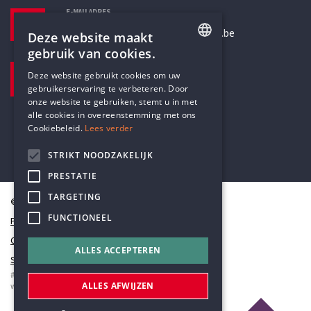
E-MAILADRES
secretariaat@humanistischverbond.be
Deze website maakt
gebruik van cookies.
BEZOEKADRES
ENGLISH
Deze website gebruikt cookies om uw
Pottenbrug 4
gebruikerservaring te verbeteren. Door
DUTCH
Antwerpen, 2000
onze website te gebruiken, stemt u in met
alle cookies in overeenstemming met ons
Cookiebeleid.
Lees verder
STRIKT NOODZAKELIJK
PRESTATIE
TARGETING
© Humanistisch Verbond 2026
FUNCTIONEEL
Privacy
Cookiestatement
ALLES ACCEPTEREN
Sitemap
#codedwithlove by
Codelines
ALLES AFWIJZEN
webapplicaties
,
mobiele apps
&
maatwerk websites