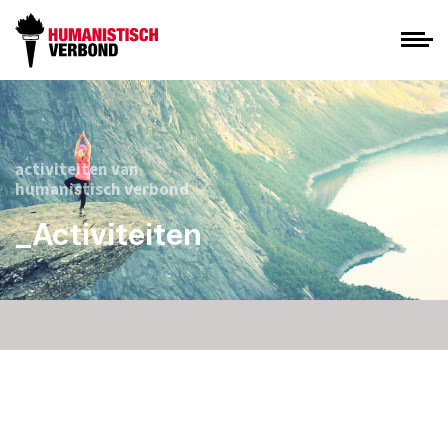
activiteiten van
humanistisch verbond
_Activiteiten