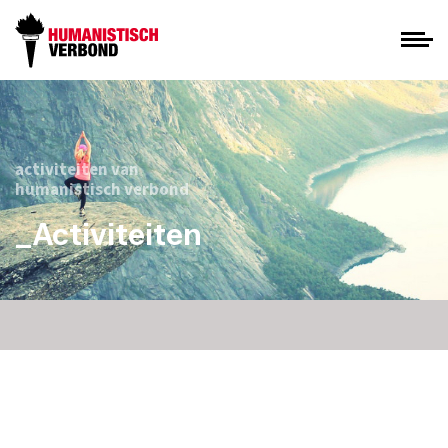
activiteiten van
humanistisch verbond
_Activiteiten