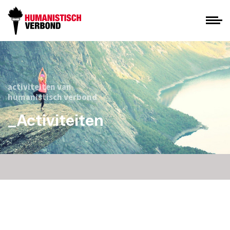
activiteiten van
humanistisch verbond
_Activiteiten