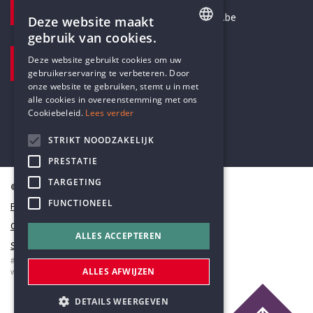
secretariaat@humanistischverbond.be
Deze website maakt
gebruik van cookies.
BEZOEKADRES
ENGLISH
Deze website gebruikt cookies om uw
Pottenbrug 4
gebruikerservaring te verbeteren. Door
DUTCH
Antwerpen, 2000
onze website te gebruiken, stemt u in met
alle cookies in overeenstemming met ons
Cookiebeleid.
Lees verder
STRIKT NOODZAKELIJK
PRESTATIE
TARGETING
© Humanistisch Verbond 2026
FUNCTIONEEL
Privacy
Cookiestatement
ALLES ACCEPTEREN
Sitemap
#codedwithlove by
Codelines
ALLES AFWIJZEN
webapplicaties
,
mobiele apps
&
maatwerk websites
DETAILS WEERGEVEN