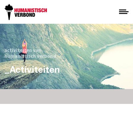
activiteiten van
humanistisch verbond
_Activiteiten