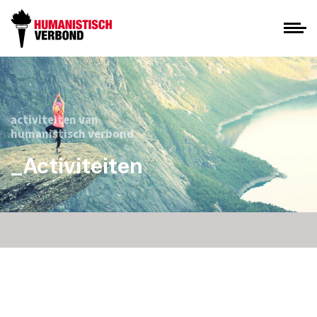
activiteiten van
humanistisch verbond
_Activiteiten