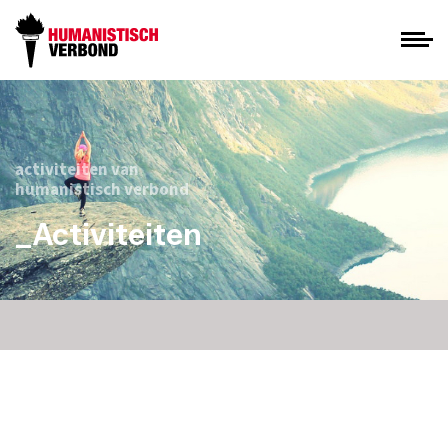
activiteiten van
humanistisch verbond
_Activiteiten