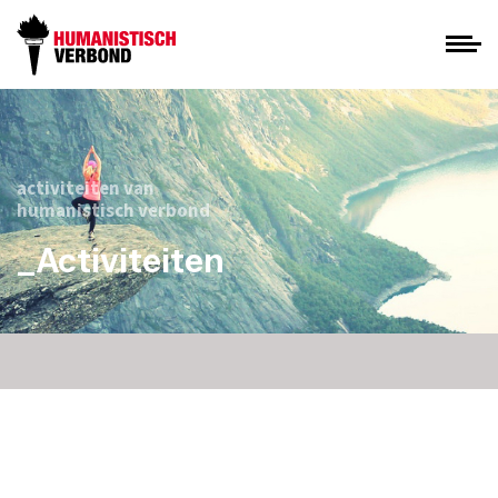
activiteiten van
humanistisch verbond
_Activiteiten