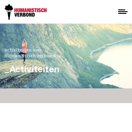
activiteiten van
humanistisch verbond
_Activiteiten