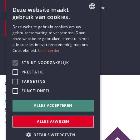
secretariaat@humanistischverbond.be
Deze website maakt
gebruik van cookies.
BEZOEKADRES
ENGLISH
Deze website gebruikt cookies om uw
Pottenbrug 4
gebruikerservaring te verbeteren. Door
DUTCH
Antwerpen, 2000
onze website te gebruiken, stemt u in met
alle cookies in overeenstemming met ons
Cookiebeleid.
Lees verder
STRIKT NOODZAKELIJK
PRESTATIE
TARGETING
© Humanistisch Verbond 2026
FUNCTIONEEL
Privacy
Cookiestatement
ALLES ACCEPTEREN
Sitemap
#codedwithlove by
Codelines
ALLES AFWIJZEN
webapplicaties
,
mobiele apps
&
maatwerk websites
DETAILS WEERGEVEN