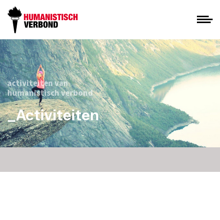
activiteiten van
humanistisch verbond
_Activiteiten